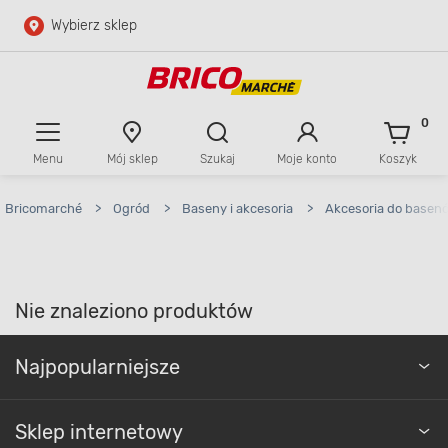
Wybierz sklep
Przejdź do głównej zawartości
Przejdź do wyszukiwarki
0
Menu
Mój sklep
Szukaj
Moje konto
Koszyk
Przejdź do kontaktu
Bricomarché
>
Ogród
>
Baseny i akcesoria
>
Akcesoria do basen
Nie znaleziono produktów
Najpopularniejsze
Sklep internetowy