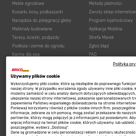
Meble ogrodowe
Metody płatności
Kosiarki, kosy, podkaszarki
Zwroty sklep internetow
Narzędzia do pielęgnacji gleby
Program lojalnościowy
Materiały budowlane
Aplikacja Mobilna
Tarasy, ścieżki, podjazdy
Strefa Marek
Podłoża i ziemie do ogrodu
Zgłoś błąd
Karma dla psa
FAQ
Ogród
Prawny obowiązek zape
Polityka pr
Farby wewnętrzne białe
zgodności towaru z um
Używamy plików cookie
Elektryka
Program Brico PRO
Wykorzystujemy pliki cookie, które są niezbędne do poprawnego funkcj
Panele
naszej strony. W przypadku wyrażenia zgody używamy inne pliki cookie, 
możemy zamieścić w celu analizy danych dotyczących odwiedzających,
Regulaminy
Elektronarzędzia
ulepszenia naszej strony internetowej, pokazania spersonalizowanych tre
zapewnienia Państwu wspaniałego doświadczenia na stronie internetowe
Płytki
Regulaminy
Ponieważ korzystamy również z plików cookie innych firm, poszczególne
informacje, zebrane za ich pomocą, mogą zostać przekazane do naszych
Panele podłogowe
Polityka prywatności
partnerów, którzy mogą połączyć je z informacjami już posiadanymi. Ab
Płyty OSB/HDF
więcej informacji na temat plików cookie, których używamy, lub udzielić
poszczególne, wybierz „Dostosuj”.
Grabie do ogrodu
Dane są gromadzone w celu personalizacji reklam i pomiaru skutecznośc