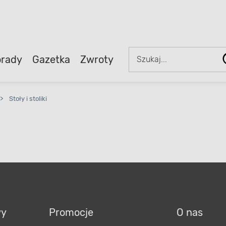
rady
Gazetka
Zwroty
>
Stoły i stoliki
wy
Promocje
O nas