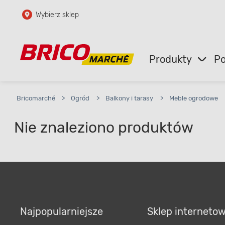
Wybierz sklep
Przejdź do głównej zawartości
Przejdź do wyszukiwarki
Produkty
Po
Przejdź do kontaktu
Bricomarché
>
Ogród
>
Balkony i tarasy
>
Meble ogrodowe
Nie znaleziono produktów
Najpopularniejsze
Sklep interneto