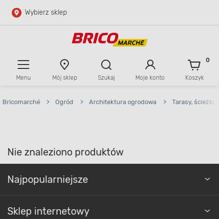
Wybierz sklep
Przejdź do głównej zawartości
Przejdź do wyszukiwarki
0
Menu
Mój sklep
Szukaj
Moje konto
Koszyk
Przejdź do kontaktu
Bricomarché
>
Ogród
>
Architektura ogrodowa
>
Tarasy, ścieżki,
Nie znaleziono produktów
Najpopularniejsze
Sklep internetowy