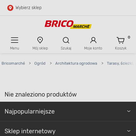
Wybierz sklep
Przejdź do głównej zawartości
Przejdź do wyszukiwarki
0
Menu
Mój sklep
Szukaj
Moje konto
Koszyk
Przejdź do kontaktu
Bricomarché
>
Ogród
>
Architektura ogrodowa
>
Tarasy, ścieżki,
Nie znaleziono produktów
Najpopularniejsze
Sklep internetowy