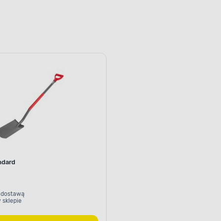
ndard
 dostawą
 sklepie