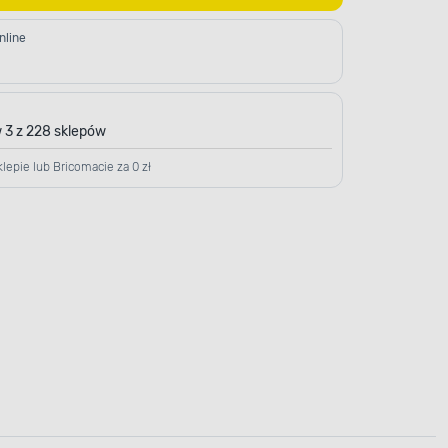
nline
 3 z 228 sklepów
lepie lub Bricomacie za 0 zł