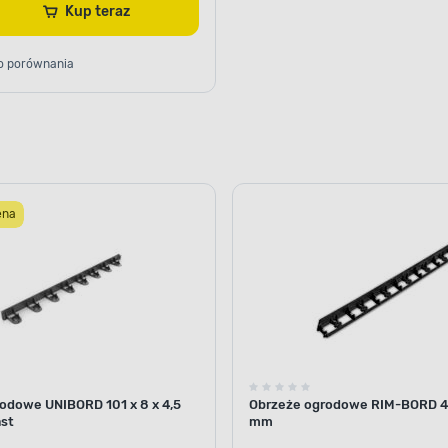
Kup teraz
o porównania
ena
odowe UNIBORD 101 x 8 x 4,5
Obrzeże ogrodowe RIM-BORD 4
ast
mm