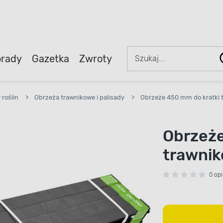
rady
Gazetka
Zwroty
roślin
>
Obrzeża trawnikowe i palisady
>
Obrzeże 450 mm do kratki 
Obrzeże
trawnik
0 opi