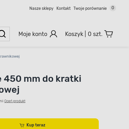
0
Nasze sklepy
Kontakt
Twoje porównanie
Moje konto
0 szt.
trawnikowej
 450 mm do kratki
owej
nii
Oceń produkt
Kup teraz