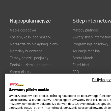
Najpopularniejsze
Sklep interneto
Meble ogrodowe
Metody płatności
Kosiarki, kosy, podkaszarki
Zwroty sklep internetow
Narzędzia do pielęgnacji gleby
Program lojalnościowy
Materiały budowlane
Aplikacja Mobilna
Tarasy, ścieżki, podjazdy
Strefa Marek
Podłoża i ziemie do ogrodu
Zgłoś błąd
Karma dla psa
FAQ
Ogród
Prawny obowiązek zape
Polityka pr
Farby wewnętrzne białe
zgodności towaru z um
Używamy plików cookie
Elektryka
Program Brico PRO
Wykorzystujemy pliki cookie, które są niezbędne do poprawnego funkcj
Panele
naszej strony. W przypadku wyrażenia zgody używamy inne pliki cookie, 
możemy zamieścić w celu analizy danych dotyczących odwiedzających,
Regulaminy
Elektronarzędzia
ulepszenia naszej strony internetowej, pokazania spersonalizowanych tre