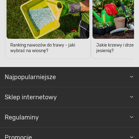
nim poprawisz kwitnienie roślin i stworzysz ogród
swoich marzeń.
Ranking nawozów do trawy - jaki
Jakie krzewy i drzew
wybrać na wiosnę?
jesienią?
Najpopularniejsze
Sklep internetowy
Regulaminy
Promocje