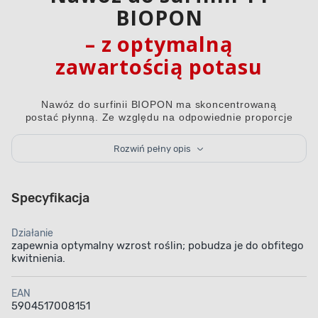
BIOPON
– z optymalną
zawartością potasu
Nawóz do surfinii BIOPON ma skoncentrowaną
postać płynną. Ze względu na odpowiednie proporcje
makroelementów nawóz mineralny zapewnia
optymalny wzrost roślin, a właściwa zawartość potasu
Rozwiń pełny opis
przekłada się na ich długie i obfite kwitnienie. Środek
należy stosować przez podlewanie lub drogą
dolistną.
Specyfikacja
Działanie
zapewnia optymalny wzrost roślin; pobudza je do obfitego
kwitnienia.
Produkt w formie
Optymalny skład
EAN
koncentratu
5904517008151