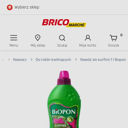
Wybierz sklep
Przejdź do głównej zawartości
Przejdź do wyszukiwarki
0
Menu
Mój sklep
Szukaj
Moje konto
Koszyk
Przejdź do kontaktu
lin
>
Nawozy
>
Do roślin kwitnących
>
Nawóz do surfinii 1 l Bopon