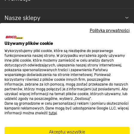
ZAPEWNIA INTENSYWNĄ BARWĘ KWIATÓW
Nasze sklepy
I LIŚCI
Polityka prywatności
O nas
Piękny wygląd kwiatów
Używamy plików cookie
Wykorzystujemy pliki cookie, które są niezbędne do poprawnego
Za pomocą tego nawozu nie tylko zadbasz
Kontakt do sklepu
funkcjonowania naszej strony. W przypadku wyrażenia zgody używamy
inne pliki cookie, które możemy zamieścić w celu analizy danych
o zdrowy i prawidłowy rozwój, ale także
dotyczących odwiedzających, ulepszenia naszej strony internetowej,
intensywną barwę kwiatów i liści. Stwórz ogród
pokazania spersonalizowanych treści i zapewnienia Państwu
swoich marzeń, który będzie się wyróżniać feerią
Strefa biznesu
wspaniałego doświadczenia na stronie internetowej. Ponieważ
kolorów.
korzystamy również z plików cookie innych firm, poszczególne
informacje, zebrane za ich pomocą, mogą zostać przekazane do naszych
partnerów, którzy mogą połączyć je z informacjami już posiadanymi. Aby
uzyskać więcej informacji na temat plików cookie, których używamy, lub
udzielić zgody na poszczególne, wybierz „Dostosuj”.
Dołącz do nas
Dane są gromadzone w celu personalizacji reklam i pomiaru skuteczności
kampanii reklamowych. Dane mogą być udostępniane Google LLC, więcej
informacji można znaleźć
tutaj
.
Metody płatności
Akceptuj wszystkie