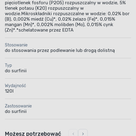
pięciotlenek fosforu (P2O5) rozpuszczalny w wodzie, 5%
tlenek potasu (K2O) rozpuszczalny w
wodzie.Mikroskładniki rozpuszczalne w wodzie: 0,02% bor
(B), 0,002% miedź (Cu)*, 0,02% żelazo (Fe)*, 0,015%
mangan (Mn)*, 0,002% molibden (Mo), 0,015% cynk
(Zn)*.*schelatowane przez EDTA
Stosowanie
do stosowania przez podlewanie lub drogą dolistną
Typ
do surfinii
PRODUKT W FORMIE KONCENTRATU
Wydajność
Łatwość przygotowania
120l
roztworu
Zastosowanie
do surfinii
Nawóz do surfinii BIOPON ma formę koncentratu.
Dzięki temu po sporządzeniu roztworu wodnego
możesz natychmiast rozpocząć jego aplikację.
Postaw na wygodne rozwiązanie.
Możesz potrzebować