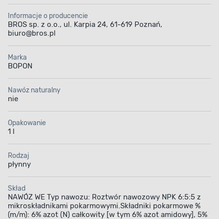
Informacje o producencie
BROS sp. z o.o., ul. Karpia 24, 61-619 Poznań,
biuro@bros.pl
Marka
Poprawia kwitnienie
Zapewnia
BOPON
intensywną barwę
kwiatów i liści
Nawóz naturalny
nie
Opakowanie
1 l
Rodzaj
płynny
Skład
NAWÓZ WE Typ nawozu: Roztwór nawozowy NPK 6:5:5 z
mikroskładnikami pokarmowymi.Składniki pokarmowe %
(m/m): 6% azot (N) całkowity [w tym 6% azot amidowy], 5%