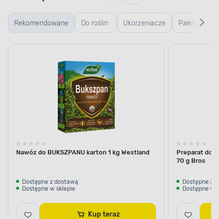
Rekomendowane
Do roślin
Ukorzeniacze
Pałeczki i
zielonych
i regulatory
aplikatory
wzrostu
nawozowe
Nawóz do BUKSZPANU karton 1 kg Westland
Preparat do u
70 g Bros
Dostępne z dostawą
Dostępne z 
Dostępne w sklepie
Dostępne w s
Kup teraz