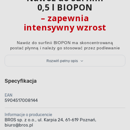
0,5 l BIOPON
– zapewnia
intensywny wzrost
Nawóz do surfinii BIOPON ma skoncentrowaną
postać płynną i należy go stosować przez podlewanie
lub drogą dolistną. Ze względu na odpowiednie
proporcje makroelementów nawóz mineralny
Rozwiń pełny opis
zapewnia optymalny wzrost roślin, a właściwa
zawartość potasu przekłada się na długie i obfite
kwitnienie. Produkt jest przeznaczony do wszystkich
odmian surfinii.
Specyfikacja
EAN
5904517008144
Informacje o producencie
BROS sp. z o.o., ul. Karpia 24, 61-619 Poznań,
Produkt w formie
Łatwo przyswajalny
biuro@bros.pl
koncentratu
przez rośliny