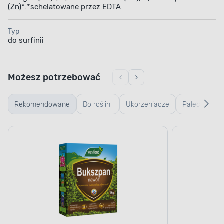
(Zn)*.*schelatowane przez EDTA
Typ
do surfinii
Możesz potrzebować
Rekomendowane
Do roślin
Ukorzeniacze
Pałeczki i
zielonych
i regulatory
aplikatory
PRODUKT W FORMIE KONCENTRATU
wzrostu
nawozowe
Łatwość przygotowania
roztworu
Nawóz do surfinii BIOPON ma formę koncentratu.
Dzięki temu po sporządzeniu roztworu wodnego
możesz natychmiast rozpocząć jego aplikację.