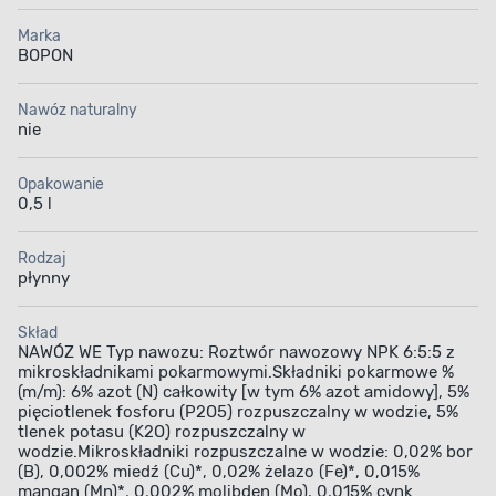
Marka
BOPON
Nawóz naturalny
nie
Poprawia kwitnienie
Zapewnia
intensywną barwę
Opakowanie
0,5 l
kwiatów i liści
Rodzaj
płynny
Skład
NAWÓZ WE Typ nawozu: Roztwór nawozowy NPK 6:5:5 z
mikroskładnikami pokarmowymi.Składniki pokarmowe %
(m/m): 6% azot (N) całkowity [w tym 6% azot amidowy], 5%
pięciotlenek fosforu (P2O5) rozpuszczalny w wodzie, 5%
tlenek potasu (K2O) rozpuszczalny w
wodzie.Mikroskładniki rozpuszczalne w wodzie: 0,02% bor
(B), 0,002% miedź (Cu)*, 0,02% żelazo (Fe)*, 0,015%
mangan (Mn)*, 0,002% molibden (Mo), 0,015% cynk