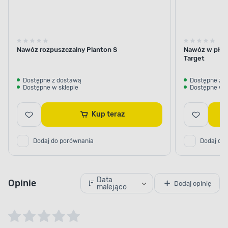
ŁATWO PRZYSWAJALNY PRZEZ ROŚLINY
Korzystna struktura
Nawóz rozpuszczalny Planton S
Nawóz w płynie
Target
Wybierz produkt, dzięki któremu w mgnieniu
oka podniesiesz m.in. poziom potasu w glebie.
Dostępne z dostawą
Dostępne z 
Produkt bardzo łatwo zachodzi w reakcje
Dostępne w sklepie
Dostępne w s
w glebie, a co za tym idzie, zostaje szybko
przyswojony przez uprawiane rośliny.
Kup teraz
Dodaj do porównania
Dodaj do
Data
Opinie
Dodaj opinię
malejąco