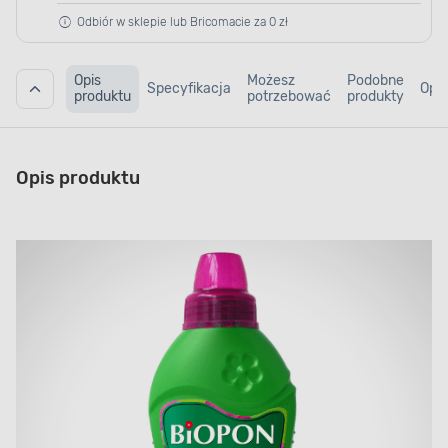
Odbiór w sklepie lub Bricomacie za 0 zł
Opis
Możesz
Podobne
Specyfikacja
Opin
produktu
potrzebować
produkty
Opis produktu