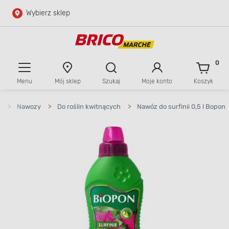
Wybierz sklep
Przejdź do głównej zawartości
Przejdź do wyszukiwarki
0
Menu
Mój sklep
Szukaj
Moje konto
Koszyk
Przejdź do kontaktu
n
>
Nawozy
>
Do roślin kwitnących
>
Nawóz do surfinii 0,5 l Bopon