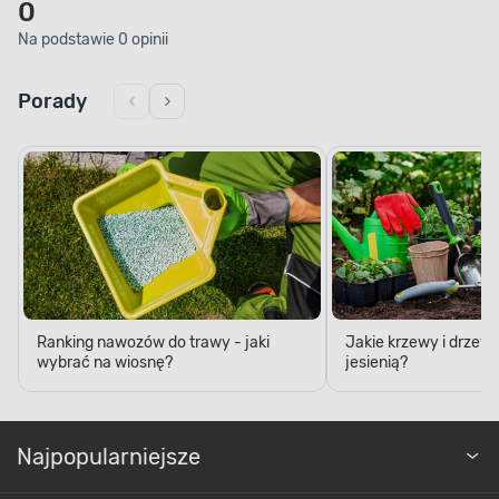
0
Na podstawie 0 opinii
Porady
POPRAWIA KWITNIENIE
Piękna i bujna roślinność
Ranking nawozów do trawy - jaki
Jakie krzewy i drzew
wybrać na wiosnę?
jesienią?
Decydując się na ten produkt, zapewnisz swoim
roślinom odpowiednie warunki do prawidłowego
rozwoju. Nawóz zawiera szereg mikro-
i makroelementów, a wśród nich odpowiednio
Najpopularniejsze
skomponowany zestaw pierwiastków, które
pozytywnie wpływają na roślinność. Dzięki