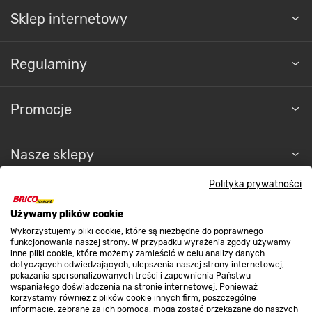
nim poprawisz kwitnienie roślin i stworzysz ogród
Sklep internetowy
swoich marzeń.
Regulaminy
Promocje
Nasze sklepy
Polityka prywatności
O nas
Używamy plików cookie
Wykorzystujemy pliki cookie, które są niezbędne do poprawnego
Kontakt do sklepu
funkcjonowania naszej strony. W przypadku wyrażenia zgody używamy
inne pliki cookie, które możemy zamieścić w celu analizy danych
dotyczących odwiedzających, ulepszenia naszej strony internetowej,
pokazania spersonalizowanych treści i zapewnienia Państwu
Strefa biznesu
wspaniałego doświadczenia na stronie internetowej. Ponieważ
korzystamy również z plików cookie innych firm, poszczególne
informacje, zebrane za ich pomocą, mogą zostać przekazane do naszych