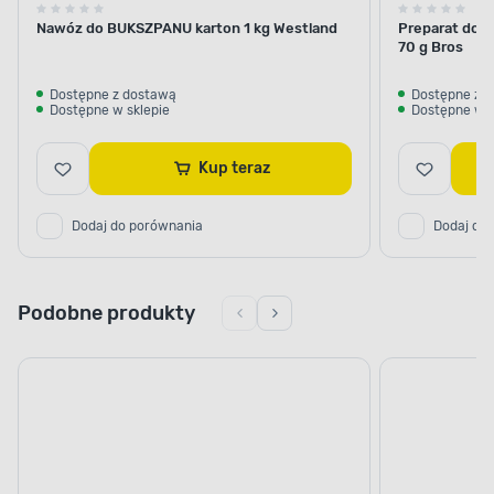
Postaw na wygodne rozwiązanie.
Nawóz do BUKSZPANU karton 1 kg Westland
Preparat do u
70 g Bros
Dostępne z dostawą
Dostępne z 
Dostępne w sklepie
Dostępne w s
Kup teraz
Dodaj do porównania
Dodaj do
Podobne produkty