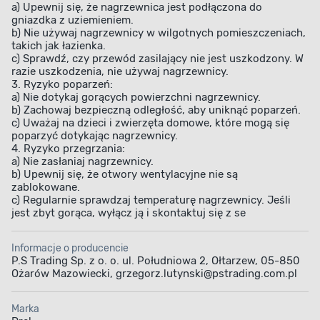
a) Upewnij się, że nagrzewnica jest podłączona do
gniazdka z uziemieniem.
b) Nie używaj nagrzewnicy w wilgotnych pomieszczeniach,
takich jak łazienka.
c) Sprawdź, czy przewód zasilający nie jest uszkodzony. W
razie uszkodzenia, nie używaj nagrzewnicy.
3. Ryzyko poparzeń:
a) Nie dotykaj gorących powierzchni nagrzewnicy.
b) Zachowaj bezpieczną odległość, aby uniknąć poparzeń.
c) Uważaj na dzieci i zwierzęta domowe, które mogą się
poparzyć dotykając nagrzewnicy.
4. Ryzyko przegrzania:
a) Nie zasłaniaj nagrzewnicy.
b) Upewnij się, że otwory wentylacyjne nie są
zablokowane.
c) Regularnie sprawdzaj temperaturę nagrzewnicy. Jeśli
jest zbyt gorąca, wyłącz ją i skontaktuj się z se
Informacje o producencie
P.S Trading Sp. z o. o. ul. Południowa 2, Ołtarzew, 05-850
Ożarów Mazowiecki, grzegorz.lutynski@pstrading.com.pl
Marka