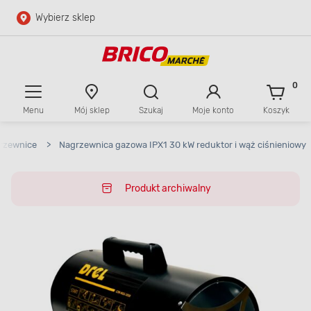
Wybierz sklep
Przejdź do głównej zawartości
Przejdź do wyszukiwarki
0
Menu
Mój sklep
Szukaj
Moje konto
Koszyk
Przejdź do kontaktu
rzewnice
>
Nagrzewnica gazowa IPX1 30 kW reduktor i wąż ciśnieniowy
Produkt archiwalny