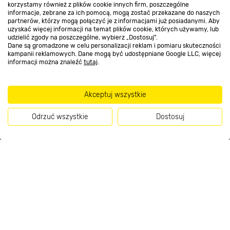
korzystamy również z plików cookie innych firm, poszczególne
O nas
informacje, zebrane za ich pomocą, mogą zostać przekazane do naszych
partnerów, którzy mogą połączyć je z informacjami już posiadanymi. Aby
uzyskać więcej informacji na temat plików cookie, których używamy, lub
udzielić zgody na poszczególne, wybierz „Dostosuj”.
Kontakt do sklepu
Dane są gromadzone w celu personalizacji reklam i pomiaru skuteczności
kampanii reklamowych. Dane mogą być udostępniane Google LLC, więcej
informacji można znaleźć
tutaj
.
Strefa biznesu
Akceptuj wszystkie
Odrzuć wszystkie
Dostosuj
Dołącz do nas
Metody płatności