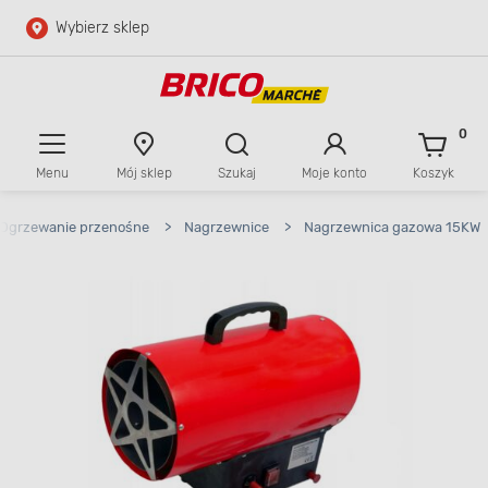
Wybierz sklep
Przejdź do głównej zawartości
Przejdź do wyszukiwarki
0
Menu
Mój sklep
Szukaj
Moje konto
Koszyk
Przejdź do kontaktu
Ogrzewanie przenośne
>
Nagrzewnice
>
Nagrzewnica gazowa 15KW