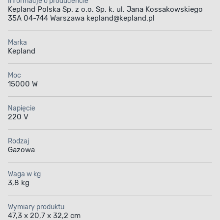
Informacje o producencie
można bez obaw korzystać z nagrzewnicy w różnych
Kepland Polska Sp. z o.o. Sp. k. ul. Jana Kossakowskiego
warunkach, mając pewność, że jest to urządzenie
35A 04-744 Warszawa kepland@kepland.pl
niezawodne i bezpieczne.
Nagrzewnica gazowa doskonale sprawdzi się
Marka
Kepland
w różnorodnych miejscach, takich jak warsztaty,
magazyny, czy plac budowy. Jej wydajność oraz łatwość
Moc
obsługi czynią ją niezastąpionym narzędziem w sytuacjach
15000 W
wymagających szybkiego i efektywnego ogrzewania.
Niezależnie od miejsca zastosowania zapewni komfort
Napięcie
cieplny oraz bezpieczeństwo użytkowania, dzięki czemu
220 V
można skupić się na wykonywanych zadaniach bez obaw
o odpowiednie warunki pracy.
Rodzaj
Gazowa
Sprawdź też pozostałe
grzejniki gazowe
dostępne
w asortymencie Bricomarché.
Waga w kg
3,8 kg
Wymiary produktu
47,3 x 20,7 x 32,2 cm