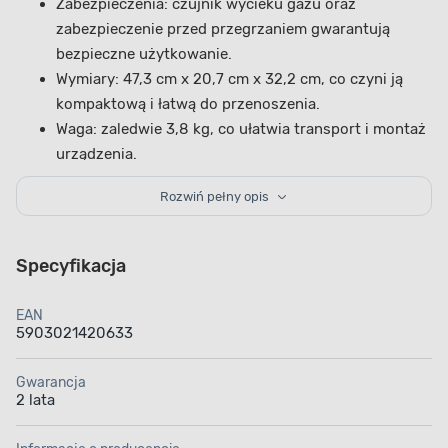
Zabezpieczenia: czujnik wycieku gazu oraz
zabezpieczenie przed przegrzaniem gwarantują
bezpieczne użytkowanie.
Wymiary: 47,3 cm x 20,7 cm x 32,2 cm, co czyni ją
kompaktową i łatwą do przenoszenia.
Waga: zaledwie 3,8 kg, co ułatwia transport i montaż
urządzenia.
Rozwiń pełny opis
Nagrzewnica gazowa - w
ysoka jakość i funkcjonalność
Dołączony do zestawu
wąż oraz reduktor sprawiają, że
jest gotowa do użytku zaraz po zakupie
. Dzięki swoim
Specyfikacja
kompaktowym wymiarom i niewielkiej wadze jest
łatwa
do przenoszenia i montażu
w dowolnym miejscu. Solidna
EAN
konstrukcja oraz wykorzystanie trwałych materiałów
5903021420633
zapewniają długotrwałe użytkowanie bez obaw
o awarie.
Wbudowane zabezpieczenia, takie jak
czujnik
Gwarancja
2 lata
wycieku gazu i zabezpieczenie przed przegrzaniem
,
chronią przed niebezpiecznymi sytuacjami. Dzięki temu