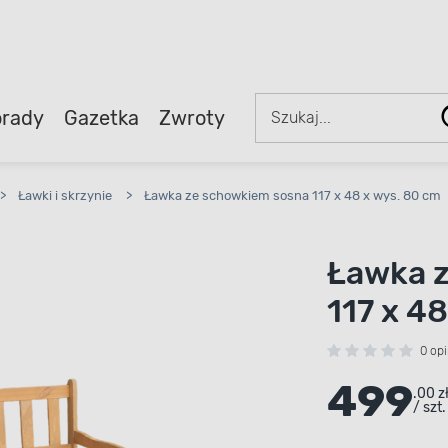
rady
Gazetka
Zwroty
>
Ławki i skrzynie
>
Ławka ze schowkiem sosna 117 x 48 x wys. 80 cm
Ławka 
117 x 4
0 opi
499
.00 z
/ szt.