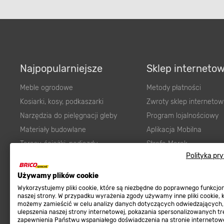
Najpopularniejsze
Sklep interneto
Meble ogrodowe
Metody płatności
Kosiarki, kosy, podkaszarki
Zwroty sklep internetow
Narzędzia do pielęgnacji gleby
Program lojalnościowy
Materiały budowlane
Aplikacja Mobilna
Tarasy, ścieżki, podjazdy
Strefa Marek
Polityka pr
Podłoża i ziemie do ogrodu
Zgłoś błąd
Karma dla psa
FAQ
Używamy plików cookie
Ogród
Prawny obowiązek zape
Wykorzystujemy pliki cookie, które są niezbędne do poprawnego funkcj
naszej strony. W przypadku wyrażenia zgody używamy inne pliki cookie, 
Farby wewnętrzne białe
zgodności towaru z um
możemy zamieścić w celu analizy danych dotyczących odwiedzających,
ulepszenia naszej strony internetowej, pokazania spersonalizowanych tre
Elektryka
Program Brico PRO
zapewnienia Państwu wspaniałego doświadczenia na stronie internetowe