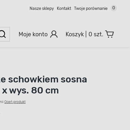
0
Nasze sklepy
Kontakt
Twoje porównanie
Moje konto
0 szt.
ze schowkiem sosna
8 x wys. 80 cm
nii
Oceń produkt
ł