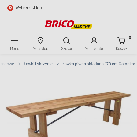
Wybierz sklep
Przejdź do głównej zawartości
Przejdź do wyszukiwarki
0
Menu
Mój sklep
Szukaj
Moje konto
Koszyk
Przejdź do kontaktu
grodowe
>
Ławki i skrzynie
>
Ławka piwna składana 170 cm Complex