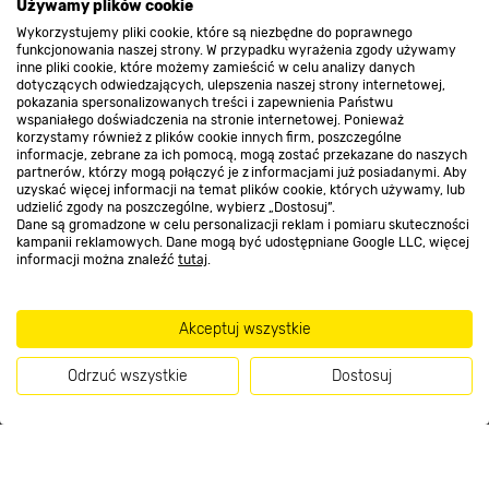
O nas
Używamy plików cookie
Wykorzystujemy pliki cookie, które są niezbędne do poprawnego
funkcjonowania naszej strony. W przypadku wyrażenia zgody używamy
inne pliki cookie, które możemy zamieścić w celu analizy danych
Kontakt do sklepu
dotyczących odwiedzających, ulepszenia naszej strony internetowej,
pokazania spersonalizowanych treści i zapewnienia Państwu
wspaniałego doświadczenia na stronie internetowej. Ponieważ
korzystamy również z plików cookie innych firm, poszczególne
Strefa biznesu
informacje, zebrane za ich pomocą, mogą zostać przekazane do naszych
partnerów, którzy mogą połączyć je z informacjami już posiadanymi. Aby
uzyskać więcej informacji na temat plików cookie, których używamy, lub
udzielić zgody na poszczególne, wybierz „Dostosuj”.
Dane są gromadzone w celu personalizacji reklam i pomiaru skuteczności
Dołącz do nas
kampanii reklamowych. Dane mogą być udostępniane Google LLC, więcej
informacji można znaleźć
tutaj
.
Akceptuj wszystkie
Metody płatności
Odrzuć wszystkie
Dostosuj
Kup teraz
Informacje handlowe o towarach i ich cenach podane na stronach serwisu: