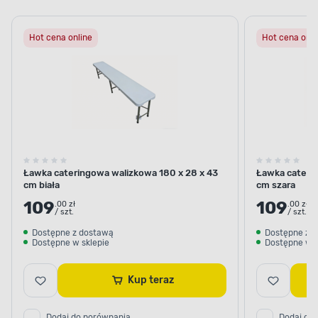
Hot cena online
Hot cena onli
Ławka cateringowa walizkowa 180 x 28 x 43
Ławka caterin
cm biała
cm szara
109
109
.00 zł
.00 zł
/ szt.
/ szt.
Dostępne z dostawą
Dostępne z 
Dostępne w sklepie
Dostępne w s
Kup teraz
Dodaj do porównania
Dodaj do