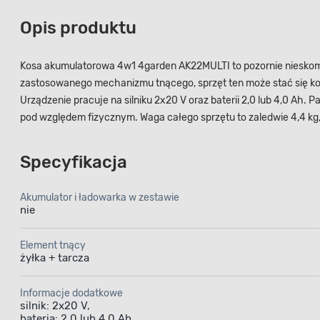
Opis produktu
Kosa akumulatorowa 4w1 4garden AK22MULTI to pozornie nieskompli
zastosowanego mechanizmu tnącego, sprzęt ten może stać się kosą
Urządzenie pracuje na silniku 2x20 V oraz baterii 2,0 lub 4,0 Ah
pod względem fizycznym. Waga całego sprzętu to zaledwie 4,4 kg
Specyfikacja
Akumulator i ładowarka w zestawie
nie
Element tnący
żyłka + tarcza
Informacje dodatkowe
silnik: 2x20 V,
bateria: 2,0 lub 4,0 Ah,