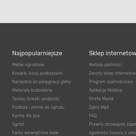
Najpopularniejsze
Sklep interneto
Meble ogrodowe
Metody płatności
Kosiarki, kosy, podkaszarki
Zwroty sklep internetow
Narzędzia do pielęgnacji gleby
Program lojalnościowy
Materiały budowlane
Aplikacja Mobilna
Tarasy, ścieżki, podjazdy
Strefa Marek
Podłoża i ziemie do ogrodu
Zgłoś błąd
Karma dla psa
FAQ
Ogród
Prawny obowiązek zape
Farby wewnętrzne białe
zgodności towaru z um