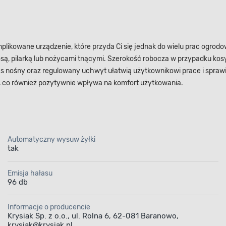
kowane urządzenie, które przyda Ci się jednak do wielu prac ogrodowy
, pilarką lub nożycami tnącymi. Szerokość robocza w przypadku kosy 
. Pas nośny oraz regulowany uchwyt ułatwią użytkownikowi prace i spraw
, co również pozytywnie wpływa na komfort użytkowania.
Automatyczny wysuw żyłki
tak
Emisja hałasu
96 db
Informacje o producencie
Krysiak Sp. z o.o., ul. Rolna 6, 62-081 Baranowo,
krysiak@krysiak.pl