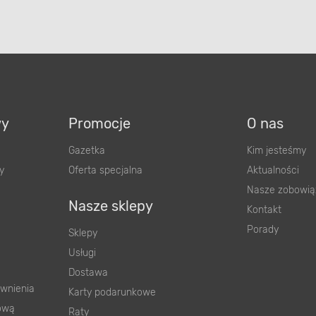
wy
Promocje
O nas
Gazetka
Kim jesteśmy
y
Oferta specjalna
Aktualności
Nasze zobowią
Nasze sklepy
Kontakt
Porady
Sklepy
Usługi
Dostawa
wnienia
Karty podarunkowe
ową
Raty