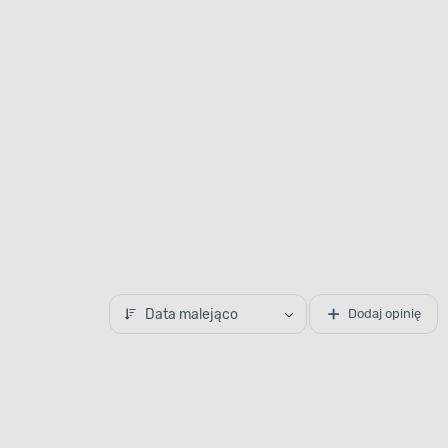
Data malejąco
Dodaj opinię