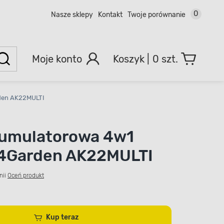
0
Nasze sklepy
Kontakt
Twoje porównanie
Moje konto
0 szt.
den AK22MULTI
kumulatorowa 4w1
 4Garden AK22MULTI
nii
Oceń produkt
Kup teraz