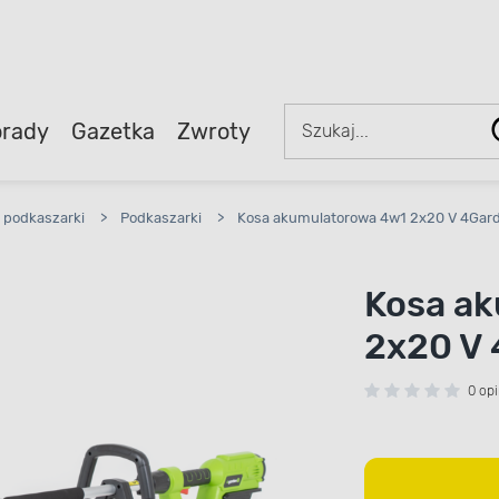
rady
Gazetka
Zwroty
, podkaszarki
>
Podkaszarki
>
Kosa akumulatorowa 4w1 2x20 V 4Gar
Kosa a
2x20 V
0 opi