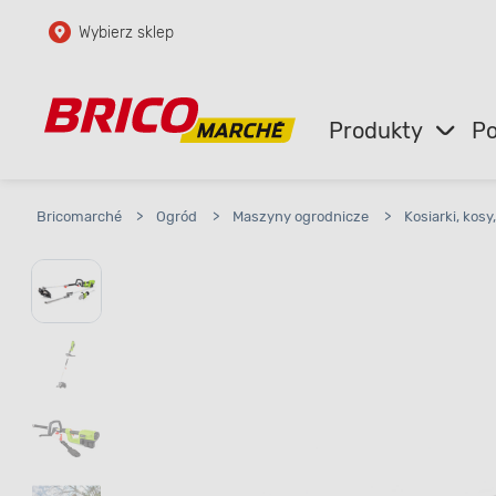
Wybierz sklep
Przejdź do głównej zawartości
Przejdź do wyszukiwarki
Produkty
Po
Przejdź do kontaktu
Bricomarché
>
Ogród
>
Maszyny ogrodnicze
>
Kosiarki, kosy