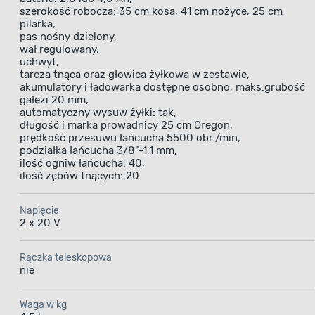
szerokość robocza: 35 cm kosa, 41 cm nożyce, 25 cm
pilarka,
pas nośny dzielony,
wał regulowany,
uchwyt,
tarcza tnąca oraz głowica żyłkowa w zestawie,
akumulatory i ładowarka dostępne osobno, maks.grubość
gałęzi 20 mm,
automatyczny wysuw żyłki: tak,
długość i marka prowadnicy 25 cm Oregon,
prędkość przesuwu łańcucha 5500 obr./min,
podziałka łańcucha 3/8"-1,1 mm,
ilość ogniw łańcucha: 40,
ilość zębów tnących: 20
Napięcie
2 x 20 V
Rączka teleskopowa
nie
Waga w kg