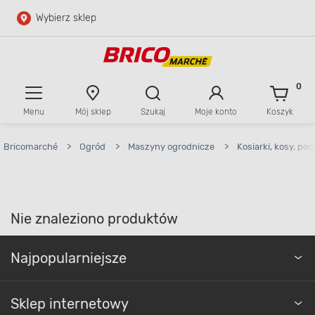
Wybierz sklep
Przejdź do głównej zawartości
Przejdź do wyszukiwarki
0
Menu
Mój sklep
Szukaj
Moje konto
Koszyk
Przejdź do kontaktu
Bricomarché
>
Ogród
>
Maszyny ogrodnicze
>
Kosiarki, kosy, po
Nie znaleziono produktów
Najpopularniejsze
Sklep internetowy