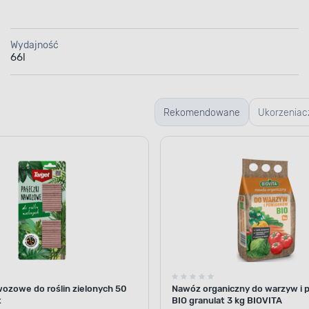
Wydajność
66l
Rekomendowane
Ukorzeniac
i regulatory
wzrostu
wozowe do roślin zielonych 50
Nawóz organiczny do warzyw i
t
BIO granulat 3 kg BIOVITA