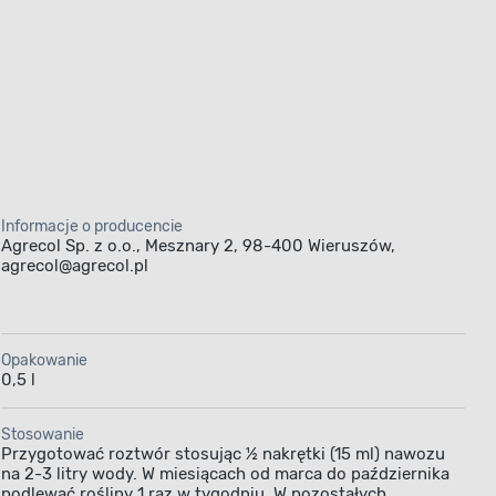
Informacje o producencie
Agrecol Sp. z o.o., Mesznary 2, 98-400 Wieruszów,
agrecol@agrecol.pl
Opakowanie
0,5 l
Stosowanie
Przygotować roztwór stosując ½ nakrętki (15 ml) nawozu
na 2-3 litry wody. W miesiącach od marca do października
podlewać rośliny 1 raz w tygodniu. W pozostałych