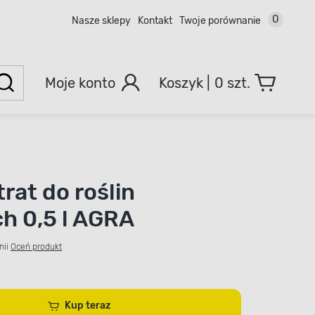
0
Nasze sklepy
Kontakt
Twoje porównanie
Moje konto
0 szt.
rat do roślin
ch 0,5 l AGRA
nii
Oceń produkt
Kup teraz