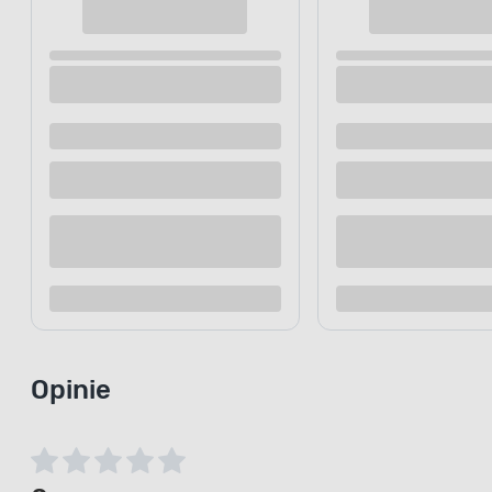
Nawóz do roślin zielonych 1 l Bopon
Eliksir do r
Dostępne z dostawą
Dostępne z
Dostępne w sklepie
Dostępne w
Kup teraz
Dodaj do porównania
Dodaj d
Opinie
0