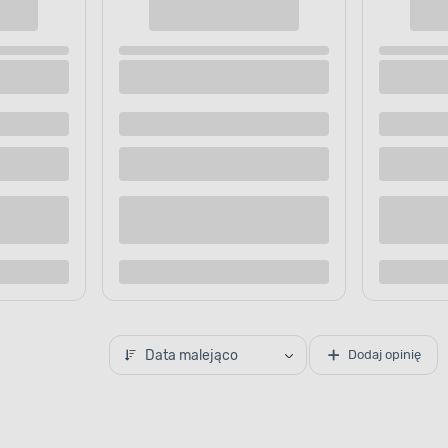
oślin zielonych 40 ml Bopon
Nawóz zielone liście do roślin zi
mikroskładnikami 1 l
 dostawą
Dostępne z dostawą
 sklepie
Dostępne w sklepie
Kup teraz
Kup te
o porównania
Dodaj do porównania
Data malejąco
Dodaj opinię