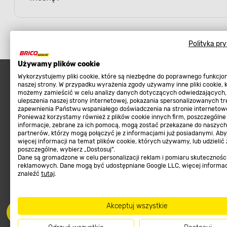
Polityka pr
Używamy plików cookie
Wykorzystujemy pliki cookie, które są niezbędne do poprawnego funkcj
naszej strony. W przypadku wyrażenia zgody używamy inne pliki cookie, 
możemy zamieścić w celu analizy danych dotyczących odwiedzających,
Najpopularniejsze
Sklep interneto
ulepszenia naszej strony internetowej, pokazania spersonalizowanych tre
zapewnienia Państwu wspaniałego doświadczenia na stronie internetowe
Ponieważ korzystamy również z plików cookie innych firm, poszczególne
Meble ogrodowe
Metody płatności
informacje, zebrane za ich pomocą, mogą zostać przekazane do naszych
Kosiarki, kosy, podkaszarki
Zwroty sklep internetow
partnerów, którzy mogą połączyć je z informacjami już posiadanymi. Ab
więcej informacji na temat plików cookie, których używamy, lub udzielić
Narzędzia do pielęgnacji gleby
Program lojalnościowy
poszczególne, wybierz „Dostosuj”.
Dane są gromadzone w celu personalizacji reklam i pomiaru skutecznośc
Materiały budowlane
Aplikacja Mobilna
reklamowych. Dane mogą być udostępniane Google LLC, więcej informa
znaleźć
tutaj
.
Tarasy, ścieżki, podjazdy
Strefa Marek
Podłoża i ziemie do ogrodu
Zgłoś błąd
Karma dla psa
FAQ
Akceptuj wszystkie
Ogród
Prawny obowiązek zape