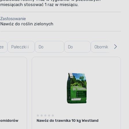
miesiącach stosować 1 raz w miesiącu.
Zastosowanie
Nawóz do roślin zielonych
ze
Pałeczki i
Do
Do
Obornik
Wapno
aplikatory
warzyw/ziół
trawników
nawozowe
 pomidorów
Nawóz do trawnika 10 kg Westland