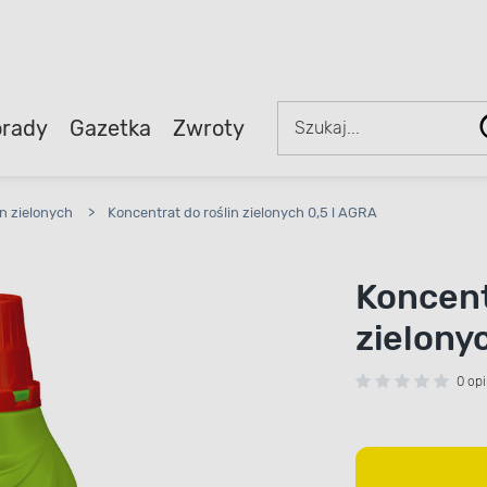
rady
Gazetka
Zwroty
in zielonych
>
Koncentrat do roślin zielonych 0,5 l AGRA
Koncent
zielony
0 opi