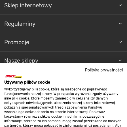
Sklep internetowy
Regulaminy
Promocje
Nasze sklepy
Polityka prywatności
O nas
Używamy plików cookie
Wykorzystujemy pliki cookie, które są niezbędne do poprawnego
funkcjonowania naszej strony. W przypadku wyrażenia zgody używamy
Kontakt do sklepu
inne pliki cookie, które możemy zamieścić w celu analizy danych
dotyczących odwiedzających, ulepszenia naszej strony internetowej,
pokazania spersonalizowanych treści i zapewnienia Państwu
wspaniałego doświadczenia na stronie internetowej. Ponieważ
Strefa biznesu
korzystamy również z plików cookie innych firm, poszczególne
informacje, zebrane za ich pomocą, mogą zostać przekazane do naszych
partnerów, którzy mogą połączyć je z informacjami już posiadanymi. Aby