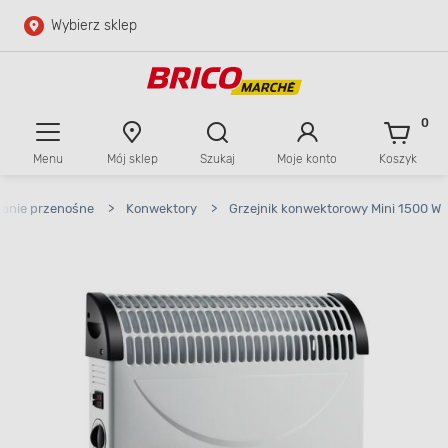
Wybierz sklep
Przejdź do głównej zawartości
Przejdź do wyszukiwarki
0
Menu
Mój sklep
Szukaj
Moje konto
Koszyk
Przejdź do kontaktu
anie przenośne
>
Konwektory
>
Grzejnik konwektorowy Mini 1500 W