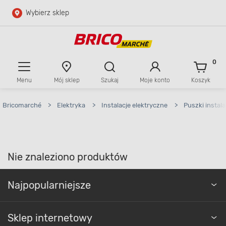
Wybierz sklep
Przejdź do głównej zawartości
Przejdź do wyszukiwarki
0
Menu
Mój sklep
Szukaj
Moje konto
Koszyk
Przejdź do kontaktu
Bricomarché
>
Elektryka
>
Instalacje elektryczne
>
Puszki instal
Nie znaleziono produktów
Najpopularniejsze
Sklep internetowy