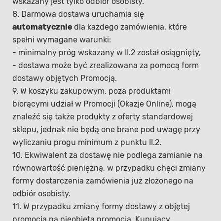
wskazany jest tylko odbiór osobisty.
8. Darmowa dostawa uruchamia się
automatycznie
dla każdego zamówienia, które
spełni wymagane warunki:
- minimalny próg wskazany w II.2 został osiągnięty,
- dostawa może być zrealizowana za pomocą form
dostawy objętych Promocją.
9. W koszyku zakupowym, poza produktami
biorącymi udział w Promocji (Okazje Online), mogą
znaleźć się także produkty z oferty standardowej
sklepu, jednak nie będą one brane pod uwagę przy
wyliczaniu progu minimum z punktu II.2.
10. Ekwiwalent za dostawę nie podlega zamianie na
równowartość pieniężną, w przypadku chęci zmiany
formy dostarczenia zamówienia już złożonego na
odbiór osobisty.
11. W przypadku zmiany formy dostawy z objętej
promocją na nieobjętą promocją, Kupujący