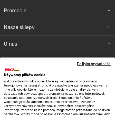
Promocje
Nasze sklepy
O nas
Kontakt do sklepu
Polityka prywatności
Używamy plików cookie
Strefa biznesu
Wykorzystujemy pliki cookie, które są niezbędne do poprawnego
funkcjonowania naszej strony. W przypadku wyrażenia zgody używamy
inne pliki cookie, które możemy zamieścić w celu analizy danych
dotyczących odwiedzających, ulepszenia naszej strony internetowej,
Dołącz do nas
pokazania spersonalizowanych treści i zapewnienia Państwu
wspaniałego doświadczenia na stronie internetowej. Ponieważ
korzystamy również z plików cookie innych firm, poszczególne
informacje, zebrane za ich pomocą, mogą zostać przekazane do naszych
partnerów, którzy mogą połączyć je z informacjami już posiadanymi. Aby