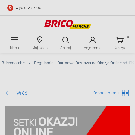
Wybierz sklep
Przejdź do głównej zawartości
Przejdź do wyszukiwarki
0
Menu
Mój sklep
Szukaj
Moje konto
Koszyk
Przejdź do kontaktu
Bricomarché
>
Regulamin - Darmowa Dostawa na Okazje Online od 199
Wróć
Zobacz menu