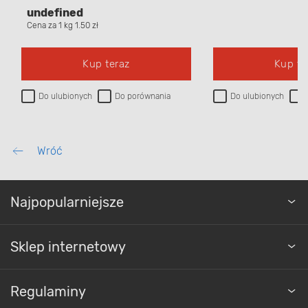
undefined
Cena za 1 kg 1.50 zł
Kup teraz
Kup te
Do ulubionych
Do porównania
Do ulubionych
Wróć
Najpopularniejsze
Sklep internetowy
Regulaminy