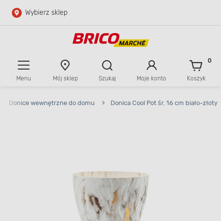
Wybierz sklep
Przejdź do głównej zawartości
Przejdź do wyszukiwarki
0
Menu
Mój sklep
Szukaj
Moje konto
Koszyk
Przejdź do kontaktu
>
Donice wewnętrzne do domu
>
Donica Cool Pot śr. 16 cm biało-złoty