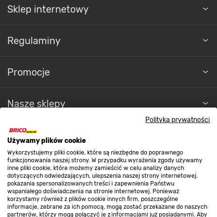
Sklep internetowy
Regulaminy
Promocje
Nasze sklepy
Polityka prywatności
O nas
Używamy plików cookie
Wykorzystujemy pliki cookie, które są niezbędne do poprawnego
funkcjonowania naszej strony. W przypadku wyrażenia zgody używamy
Kontakt do sklepu
inne pliki cookie, które możemy zamieścić w celu analizy danych
dotyczących odwiedzających, ulepszenia naszej strony internetowej,
pokazania spersonalizowanych treści i zapewnienia Państwu
wspaniałego doświadczenia na stronie internetowej. Ponieważ
Strefa biznesu
korzystamy również z plików cookie innych firm, poszczególne
informacje, zebrane za ich pomocą, mogą zostać przekazane do naszych
partnerów, którzy mogą połączyć je z informacjami już posiadanymi. Aby