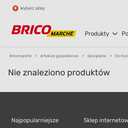
Wybierz sklep
Przejdź do głównej zawartości
Przejdź do wyszukiwarki
Produkty
Po
Przejdź do kontaktu
Bricomarché
>
Artykuły gospodarcze
>
Sprzątanie
>
Do myc
Nie znaleziono produktów
Najpopularniejsze
Sklep interneto