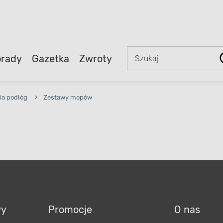
rady
Gazetka
Zwroty
ia podłóg
>
Zestawy mopów
wy
Promocje
O nas