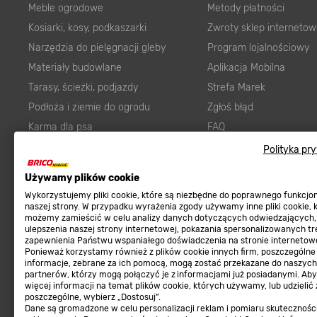
Meble ogrodowe
Metody płatności
Kosiarki, kosy, podkaszarki
Zwroty sklep internetow
Narzędzia do pielęgnacji gleby
Program lojalnościowy
Materiały budowlane
Aplikacja Mobilna
Tarasy, ścieżki, podjazdy
Strefa Marek
Podłoża i ziemie do ogrodu
Zgłoś błąd
Karma dla psa
FAQ
Ogród
Prawny obowiązek zape
Polityka pr
Farby wewnętrzne białe
zgodności towaru z um
Używamy plików cookie
Elektryka
Program Brico PRO
Wykorzystujemy pliki cookie, które są niezbędne do poprawnego funkcj
Panele
naszej strony. W przypadku wyrażenia zgody używamy inne pliki cookie, 
możemy zamieścić w celu analizy danych dotyczących odwiedzających,
Regulaminy
Elektronarzędzia
ulepszenia naszej strony internetowej, pokazania spersonalizowanych tre
zapewnienia Państwu wspaniałego doświadczenia na stronie internetowe
Płytki
Regulaminy
Ponieważ korzystamy również z plików cookie innych firm, poszczególne
informacje, zebrane za ich pomocą, mogą zostać przekazane do naszych
Panele podłogowe
Polityka prywatności
partnerów, którzy mogą połączyć je z informacjami już posiadanymi. Ab
Płyty OSB/HDF
więcej informacji na temat plików cookie, których używamy, lub udzielić
poszczególne, wybierz „Dostosuj”.
Grabie do ogrodu
Dane są gromadzone w celu personalizacji reklam i pomiaru skutecznośc