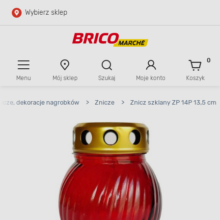
Wybierz sklep
Przejdź do głównej zawartości
Przejdź do wyszukiwarki
0
Menu
Mój sklep
Szukaj
Moje konto
Koszyk
Przejdź do kontaktu
icze, dekoracje nagrobków
>
Znicze
>
Znicz szklany ZP 14P 13,5 cm