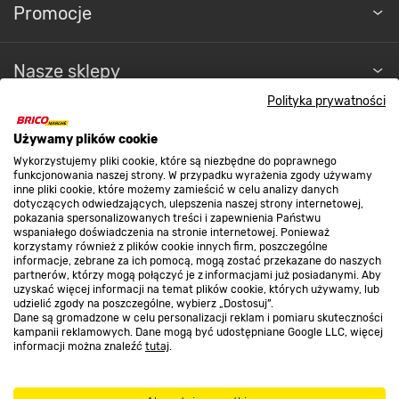
Promocje
Nasze sklepy
Polityka prywatności
O nas
Używamy plików cookie
Wykorzystujemy pliki cookie, które są niezbędne do poprawnego
funkcjonowania naszej strony. W przypadku wyrażenia zgody używamy
Kontakt do sklepu
inne pliki cookie, które możemy zamieścić w celu analizy danych
dotyczących odwiedzających, ulepszenia naszej strony internetowej,
pokazania spersonalizowanych treści i zapewnienia Państwu
wspaniałego doświadczenia na stronie internetowej. Ponieważ
Strefa biznesu
korzystamy również z plików cookie innych firm, poszczególne
informacje, zebrane za ich pomocą, mogą zostać przekazane do naszych
partnerów, którzy mogą połączyć je z informacjami już posiadanymi. Aby
uzyskać więcej informacji na temat plików cookie, których używamy, lub
udzielić zgody na poszczególne, wybierz „Dostosuj”.
Dołącz do nas
Dane są gromadzone w celu personalizacji reklam i pomiaru skuteczności
kampanii reklamowych. Dane mogą być udostępniane Google LLC, więcej
informacji można znaleźć
tutaj
.