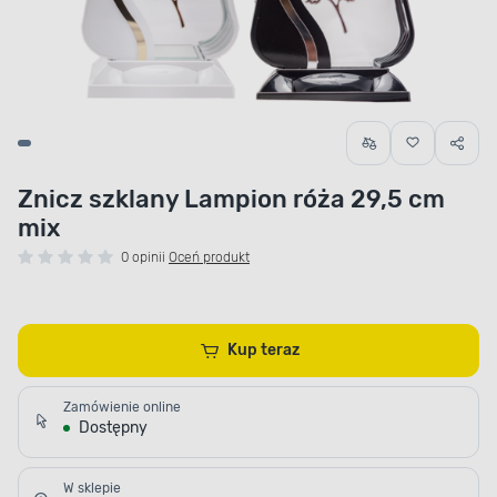
Znicz szklany Lampion róża 29,5 cm
mix
0 opinii
Oceń produkt
Kup teraz
Zamówienie online
Dostępny
W sklepie