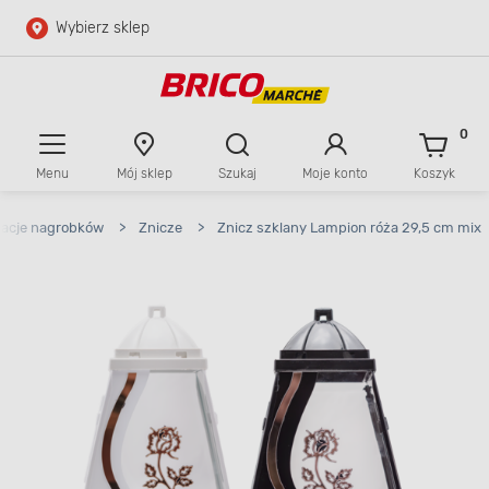
Wybierz sklep
Przejdź do głównej zawartości
Przejdź do wyszukiwarki
0
Menu
Mój sklep
Szukaj
Moje konto
Koszyk
Przejdź do kontaktu
racje nagrobków
>
Znicze
>
Znicz szklany Lampion róża 29,5 cm mix