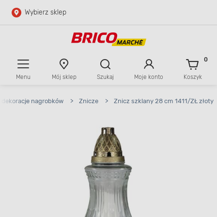
Wybierz sklep
Przejdź do głównej zawartości
Przejdź do wyszukiwarki
0
Menu
Mój sklep
Szukaj
Moje konto
Koszyk
Przejdź do kontaktu
, dekoracje nagrobków
>
Znicze
>
Znicz szklany 28 cm 1411/ZŁ złoty