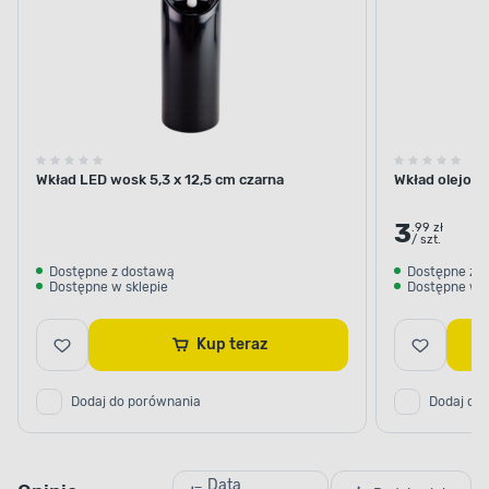
Wkład LED wosk 5,3 x 12,5 cm czarna
Wkład olejowy
3
.99 zł
/ szt.
Dostępne z dostawą
Dostępne z 
Dostępne w sklepie
Dostępne w s
Kup teraz
Dodaj do porównania
Dodaj do
Data