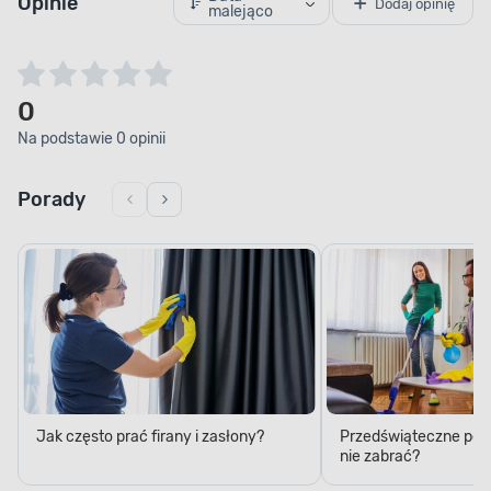
Opinie
Dodaj opinię
malejąco
0
Na podstawie 0 opinii
Porady
Jak często prać firany i zasłony?
Przedświąteczne porzą
nie zabrać?