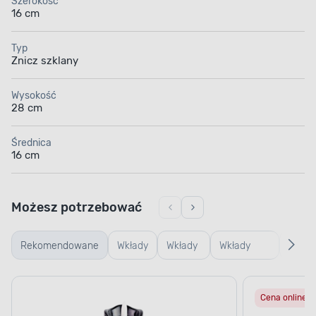
Szerokość
16 cm
Typ
Znicz szklany
Wysokość
28 cm
Średnica
16 cm
Możesz potrzebować
Rekomendowane
Wkłady
Wkłady
Wkłady
Podst
LED
olejowe
parafinowe
pod
Cena online
znicz