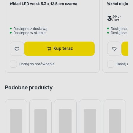
Wkład LED wosk 5,3 x 12,5 cm czarna
Wkład olejowy
3
.99 zł
/ szt.
Dostępne z dostawą
Dostępne z 
Dostępne w sklepie
Dostępne w s
Kup teraz
Dodaj do porównania
Dodaj do
Podobne produkty