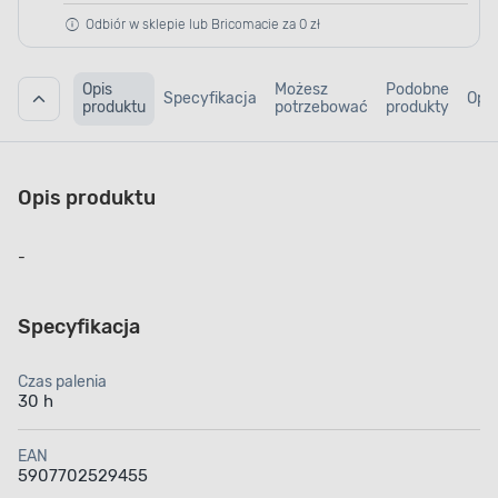
Odbiór w sklepie lub Bricomacie za 0 zł
Opis
Możesz
Podobne
Specyfikacja
Opin
produktu
potrzebować
produkty
Opis produktu
-
Specyfikacja
Czas palenia
30 h
EAN
5907702529455