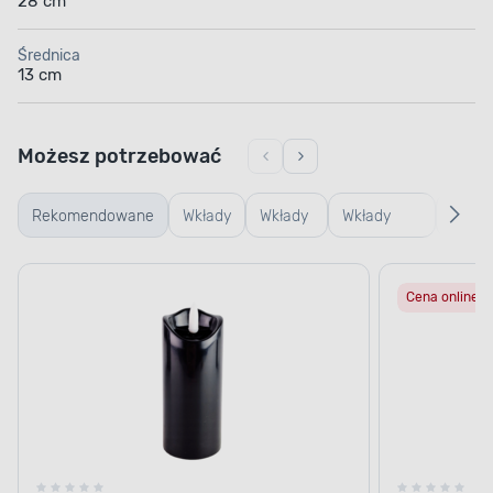
28 cm
Średnica
13 cm
Możesz potrzebować
Rekomendowane
Wkłady
Wkłady
Wkłady
Podst
LED
olejowe
parafinowe
pod
Cena online
znicz