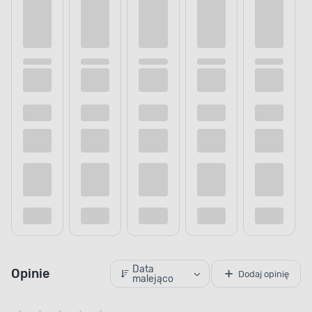
Data
Opinie
Dodaj opinię
malejąco