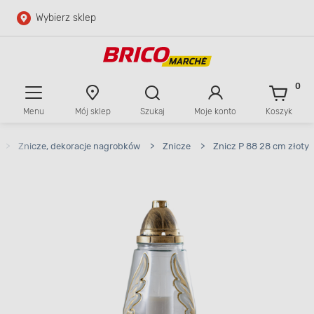
Wybierz sklep
Przejdź do głównej zawartości
Przejdź do wyszukiwarki
0
Menu
Mój sklep
Szukaj
Moje konto
Koszyk
Przejdź do kontaktu
>
Znicze, dekoracje nagrobków
>
Znicze
>
Znicz P 88 28 cm złoty