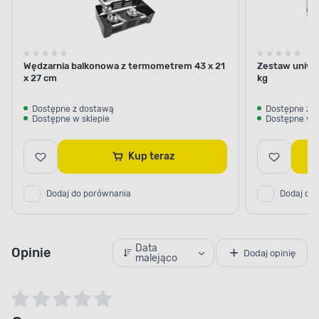
Wędzarnia balkonowa z termometrem 43 x 21
Zestaw uniwe
x 27 cm
kg
Dostępne z dostawą
Dostępne z 
Dostępne w sklepie
Dostępne w s
Kup teraz
Dodaj do porównania
Dodaj do
Data
Opinie
Dodaj opinię
malejąco