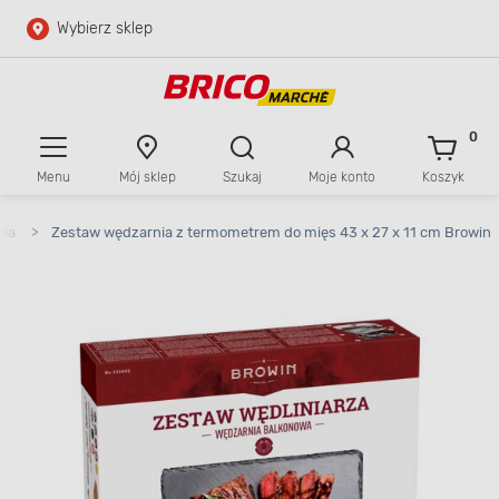
Wybierz sklep
Przejdź do głównej zawartości
Przejdź do wyszukiwarki
0
Menu
Mój sklep
Szukaj
Moje konto
Koszyk
Przejdź do kontaktu
ria
>
Zestaw wędzarnia z termometrem do mięs 43 x 27 x 11 cm Browin