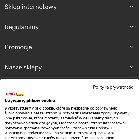
Sklep internetowy
Regulaminy
Promocje
Nasze sklepy
O nas
Polityka prywatności
Używamy plików cookie
Kontakt do sklepu
Wykorzystujemy pliki cookie, które są niezbędne do poprawnego
funkcjonowania naszej strony. W przypadku wyrażenia zgody używamy
inne pliki cookie, które możemy zamieścić w celu analizy danych
dotyczących odwiedzających, ulepszenia naszej strony internetowej,
Strefa biznesu
pokazania spersonalizowanych treści i zapewnienia Państwu
wspaniałego doświadczenia na stronie internetowej. Ponieważ
korzystamy również z plików cookie innych firm, poszczególne