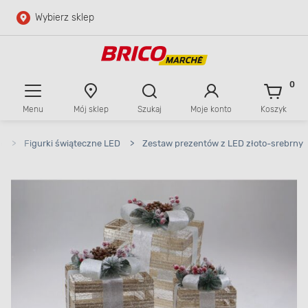
Wybierz sklep
Przejdź do głównej zawartości
Przejdź do wyszukiwarki
0
Menu
Mój sklep
Szukaj
Moje konto
Koszyk
Przejdź do kontaktu
e
>
Figurki świąteczne LED
>
Zestaw prezentów z LED złoto-srebrny