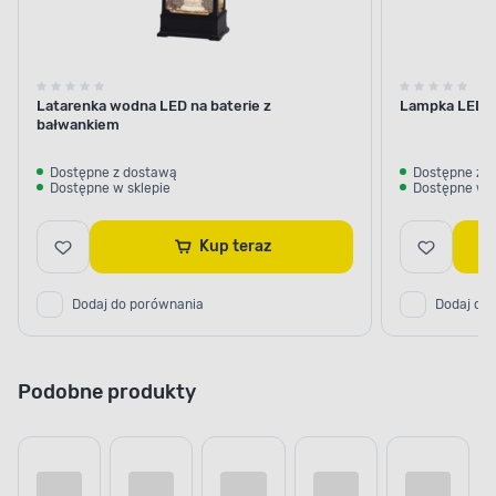
Latarenka wodna LED na baterie z
Lampka LED na
bałwankiem
Dostępne z dostawą
Dostępne z 
Dostępne w sklepie
Dostępne w s
Kup teraz
Dodaj do porównania
Dodaj do
Podobne produkty