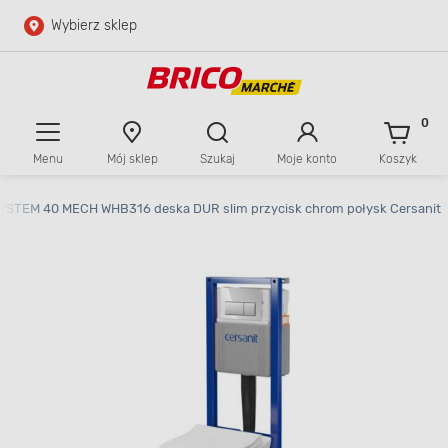
Wybierz sklep
Przejdź do głównej zawartości
Przejdź do wyszukiwarki
0
Menu
Mój sklep
Szukaj
Moje konto
Koszyk
Przejdź do kontaktu
SYSTEM 40 MECH WHB316 deska DUR slim przycisk chrom połysk Cersanit