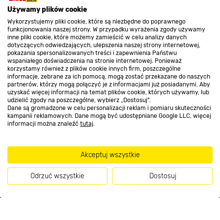
O nas
Używamy plików cookie
Wykorzystujemy pliki cookie, które są niezbędne do poprawnego
funkcjonowania naszej strony. W przypadku wyrażenia zgody używamy
Kontakt do sklepu
inne pliki cookie, które możemy zamieścić w celu analizy danych
dotyczących odwiedzających, ulepszenia naszej strony internetowej,
pokazania spersonalizowanych treści i zapewnienia Państwu
wspaniałego doświadczenia na stronie internetowej. Ponieważ
Strefa biznesu
korzystamy również z plików cookie innych firm, poszczególne
informacje, zebrane za ich pomocą, mogą zostać przekazane do naszych
partnerów, którzy mogą połączyć je z informacjami już posiadanymi. Aby
uzyskać więcej informacji na temat plików cookie, których używamy, lub
udzielić zgody na poszczególne, wybierz „Dostosuj”.
Dołącz do nas
Dane są gromadzone w celu personalizacji reklam i pomiaru skuteczności
kampanii reklamowych. Dane mogą być udostępniane Google LLC, więcej
informacji można znaleźć
tutaj
.
Akceptuj wszystkie
Metody płatności
Odrzuć wszystkie
Dostosuj
869
.00 zł
Kup teraz
Informacje handlowe o towarach i ich cenach podane na stronach serwisu: