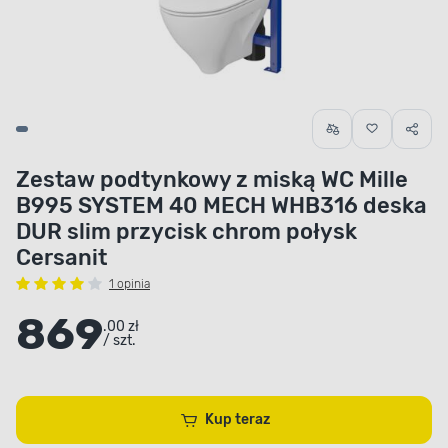
Zestaw podtynkowy z miską WC Mille
B995 SYSTEM 40 MECH WHB316 deska
DUR slim przycisk chrom połysk
Cersanit
1 opinia
869
.00 zł
/ szt.
Kup teraz