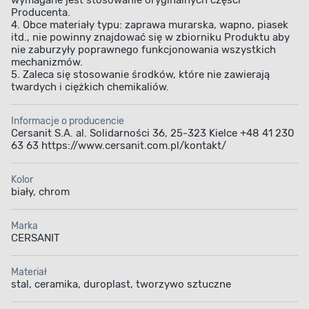
wymagane jest stosowanie oryginalnych części
Producenta.
4. Obce materiały typu: zaprawa murarska, wapno, piasek
itd., nie powinny znajdować się w zbiorniku Produktu aby
nie zaburzyły poprawnego funkcjonowania wszystkich
mechanizmów.
5. Zaleca się stosowanie środków, które nie zawierają
twardych i ciężkich chemikaliów.
Informacje o producencie
Cersanit S.A. al. Solidarności 36, 25-323 Kielce +48 41 230
63 63 https://www.cersanit.com.pl/kontakt/
Kolor
biały, chrom
Marka
CERSANIT
Materiał
stal, ceramika, duroplast, tworzywo sztuczne