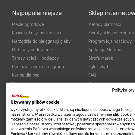
Najpopularniejsze
Sklep interneto
Meble ogrodowe
Metody płatności
Kosiarki, kosy, podkaszarki
Zwroty sklep internetow
Narzędzia do pielęgnacji gleby
Program lojalnościowy
Materiały budowlane
Aplikacja Mobilna
Tarasy, ścieżki, podjazdy
Strefa Marek
Podłoża i ziemie do ogrodu
Zgłoś błąd
Karma dla psa
FAQ
Ogród
Prawny obowiązek zape
Polityka pr
Farby wewnętrzne białe
zgodności towaru z um
Elektryka
Program Brico PRO
Używamy plików cookie
Panele
Wykorzystujemy pliki cookie, które są niezbędne do poprawnego funkcj
Regulaminy
naszej strony. W przypadku wyrażenia zgody używamy inne pliki cookie, 
Elektronarzędzia
możemy zamieścić w celu analizy danych dotyczących odwiedzających,
ulepszenia naszej strony internetowej, pokazania spersonalizowanych tre
Płytki
Regulaminy
zapewnienia Państwu wspaniałego doświadczenia na stronie internetowe
Panele podłogowe
Ponieważ korzystamy również z plików cookie innych firm, poszczególne