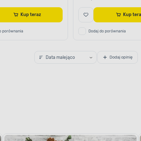
Kup teraz
Kup te
o porównania
Dodaj do porównania
Data malejąco
Dodaj opinię