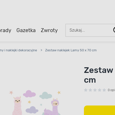
rady
Gazetka
Zwroty
ny i naklejki dekoracyjne
>
Zestaw naklejek Lamy 50 x 70 cm
Zestaw 
cm
0 opi