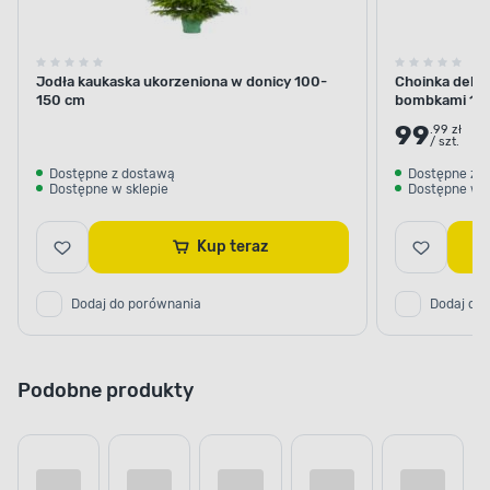
Jodła kaukaska ukorzeniona w donicy 100-
Choinka dekor
150 cm
bombkami 10
99
.99 zł
/ szt.
Dostępne z dostawą
Dostępne z 
Dostępne w sklepie
Dostępne w s
Kup teraz
Dodaj do porównania
Dodaj do
Podobne produkty