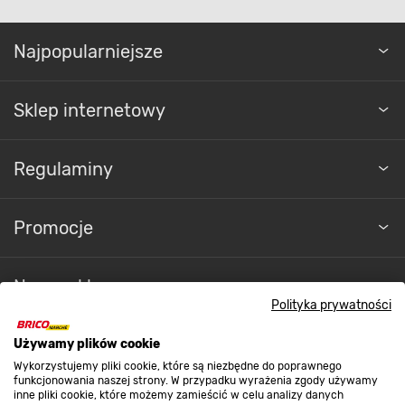
Najpopularniejsze
Sklep internetowy
Regulaminy
Promocje
Nasze sklepy
Polityka prywatności
O nas
Używamy plików cookie
Wykorzystujemy pliki cookie, które są niezbędne do poprawnego
funkcjonowania naszej strony. W przypadku wyrażenia zgody używamy
inne pliki cookie, które możemy zamieścić w celu analizy danych
Kontakt do sklepu