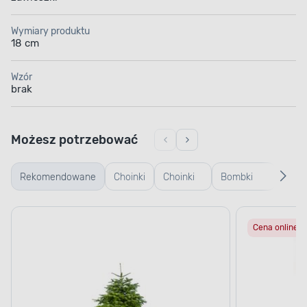
Wymiary produktu
18 cm
Wzór
brak
Możesz potrzebować
Rekomendowane
Choinki
Choinki
Bombki
Bomb
żywe
sztuczne
plastikowe
szkl
Cena online