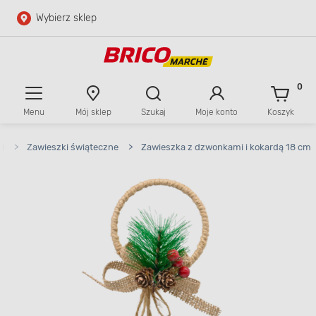
Wybierz sklep
Przejdź do głównej zawartości
Przejdź do wyszukiwarki
0
Menu
Mój sklep
Szukaj
Moje konto
Koszyk
Przejdź do kontaktu
i
>
Zawieszki świąteczne
>
Zawieszka z dzwonkami i kokardą 18 cm