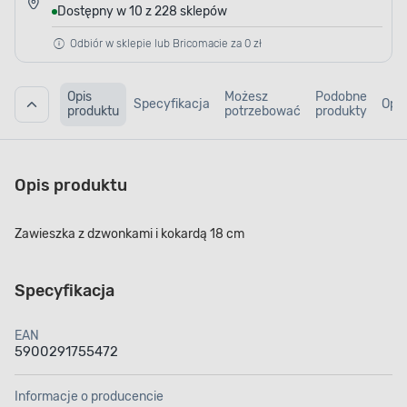
Dostępny w 10 z 228 sklepów
Odbiór w sklepie lub Bricomacie za 0 zł
Opis
Możesz
Podobne
Specyfikacja
Opin
produktu
potrzebować
produkty
Opis produktu
Zawieszka z dzwonkami i kokardą 18 cm
Specyfikacja
EAN
5900291755472
Informacje o producencie