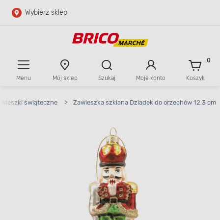
Wybierz sklep
Przejdź do głównej zawartości
Przejdź do wyszukiwarki
0
Menu
Mój sklep
Szukaj
Moje konto
Koszyk
Przejdź do kontaktu
wieszki świąteczne
>
Zawieszka szklana Dziadek do orzechów 12,3 cm