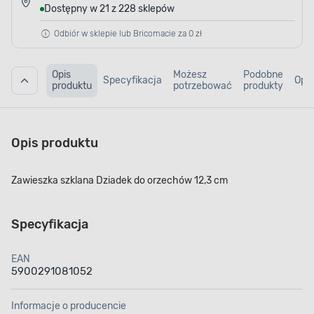
Dostępny w 21 z 228 sklepów
Odbiór w sklepie lub Bricomacie za 0 zł
Opis
Możesz
Podobne
Specyfikacja
Opin
produktu
potrzebować
produkty
Opis produktu
Zawieszka szklana Dziadek do orzechów 12,3 cm
Specyfikacja
EAN
5900291081052
Informacje o producencie