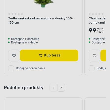
Jodła kaukaska ukorzeniona w donicy 100-
Choinka dekor
150 cm
bombkami 10
99
.99 zł
/ szt.
Dostępne z dostawą
Dostępne z 
Dostępne w sklepie
Dostępne w s
Kup teraz
Dodaj do porównania
Dodaj do
Podobne produkty