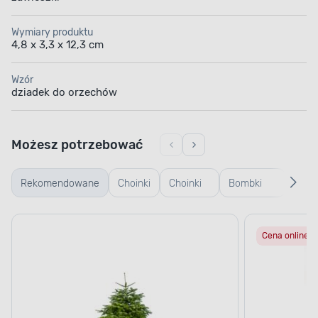
Wymiary produktu
4,8 x 3,3 x 12,3 cm
Wzór
dziadek do orzechów
Możesz potrzebować
Rekomendowane
Choinki
Choinki
Bombki
Bomb
żywe
sztuczne
plastikowe
szkl
Cena online