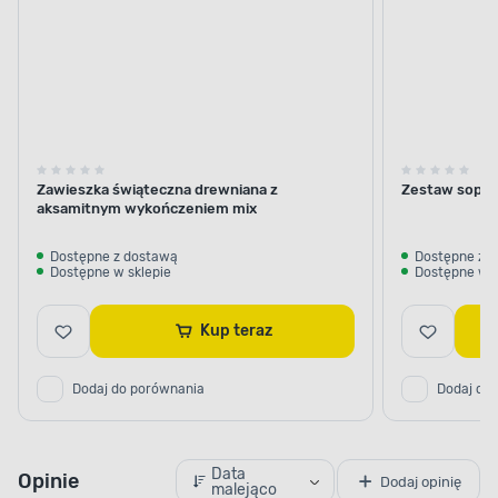
Zawieszka świąteczna drewniana z
Zestaw sopli
aksamitnym wykończeniem mix
Dostępne z dostawą
Dostępne z 
Dostępne w sklepie
Dostępne w s
Kup teraz
Dodaj do porównania
Dodaj do
Data
Opinie
Dodaj opinię
malejąco