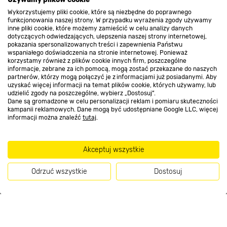
O nas
Wykorzystujemy pliki cookie, które są niezbędne do poprawnego
funkcjonowania naszej strony. W przypadku wyrażenia zgody używamy
inne pliki cookie, które możemy zamieścić w celu analizy danych
Kontakt do sklepu
dotyczących odwiedzających, ulepszenia naszej strony internetowej,
pokazania spersonalizowanych treści i zapewnienia Państwu
wspaniałego doświadczenia na stronie internetowej. Ponieważ
korzystamy również z plików cookie innych firm, poszczególne
Strefa biznesu
informacje, zebrane za ich pomocą, mogą zostać przekazane do naszych
partnerów, którzy mogą połączyć je z informacjami już posiadanymi. Aby
uzyskać więcej informacji na temat plików cookie, których używamy, lub
udzielić zgody na poszczególne, wybierz „Dostosuj”.
Dane są gromadzone w celu personalizacji reklam i pomiaru skuteczności
Dołącz do nas
kampanii reklamowych. Dane mogą być udostępniane Google LLC, więcej
informacji można znaleźć
tutaj
.
Akceptuj wszystkie
Metody płatności
Odrzuć wszystkie
Dostosuj
Kup teraz
Informacje handlowe o towarach i ich cenach podane na stronach serwisu: