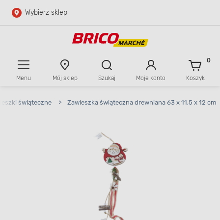
Wybierz sklep
Przejdź do głównej zawartości
Przejdź do wyszukiwarki
0
Menu
Mój sklep
Szukaj
Moje konto
Koszyk
Przejdź do kontaktu
ieszki świąteczne
>
Zawieszka świąteczna drewniana 63 x 11,5 x 12 cm