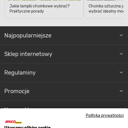
Jakie lampki choinkowe wybrać?
Choinka sztuczna jak
Praktyczne porady
wybrać idealny model
Najpopularniejsze
Sklep internetowy
Regulaminy
Promocje
Nasze sklepy
Polityka prywatności
Używamy plików cookie