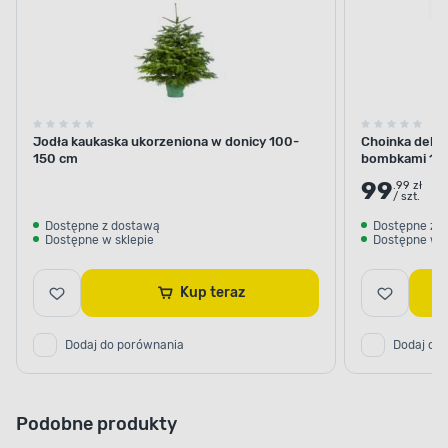
Jodła kaukaska ukorzeniona w donicy 100-
Choinka dekor
150 cm
bombkami 10
99
.99 zł
/ szt.
Dostępne z dostawą
Dostępne z 
Dostępne w sklepie
Dostępne w s
Kup teraz
Dodaj do porównania
Dodaj do
Podobne produkty