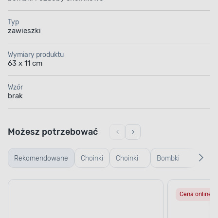
Typ
zawieszki
Wymiary produktu
63 x 11 cm
Wzór
brak
Możesz potrzebować
Rekomendowane
Choinki
Choinki
Bombki
Bomb
żywe
sztuczne
plastikowe
szkl
Cena online