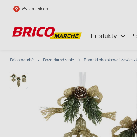
Wybierz sklep
Przejdź do głównej zawartości
Przejdź do wyszukiwarki
Produkty
Po
Przejdź do kontaktu
Bricomarché
>
Boże Narodzenie
>
Bombki choinkowe i zawieszk