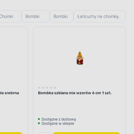
Choinki
Bombki
Bombki
Łańcuchy na choinkę,
sztuczne
plastikowe
szklane
girlandy, koraliki
ła srebrna
Bombka szklana mix wzorów 6 cm 1 szt.
Dostępne z dostawą
Dostępne w sklepie