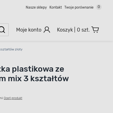
0
Nasze sklepy
Kontakt
Twoje porównanie
Moje konto
0 szt.
kształtów złoty
ka plastikowa ze
em mix 3 kształtów
nii
Oceń produkt