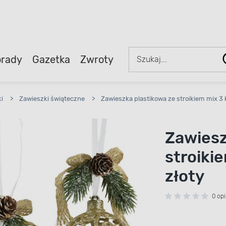
rady
Gazetka
Zwroty
i
>
Zawieszki świąteczne
>
Zawieszka plastikowa ze stroikiem mix 3 
Zawiesz
stroiki
złoty
0 opi