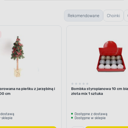
Rekomendowane
Choinki
żywe
rowana na pieńku z jarzębiną i
Bombka styropianowa 10 cm bia
00 cm
złota mix 1 sztuka
 dostawą
Dostępne z dostawą
 sklepie
Dostępne w sklepie