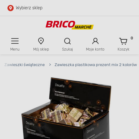
Wybierz sklep
Przejdź do głównej zawartości
Przejdź do wyszukiwarki
0
Menu
Mój sklep
Szukaj
Moje konto
Koszyk
Przejdź do kontaktu
>
Zawieszki świąteczne
>
Zawieszka plastikowa prezent mix 2 kolorów