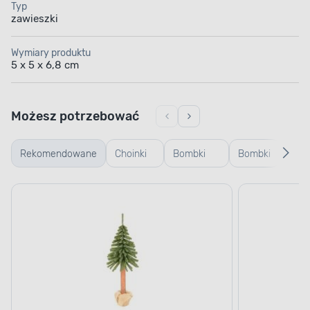
Typ
zawieszki
Wymiary produktu
5 x 5 x 6,8 cm
Możesz potrzebować
Rekomendowane
Choinki
Bombki
Bombki
Łań
sztuczne
plastikowe
szklane
na
choi
girla
koral