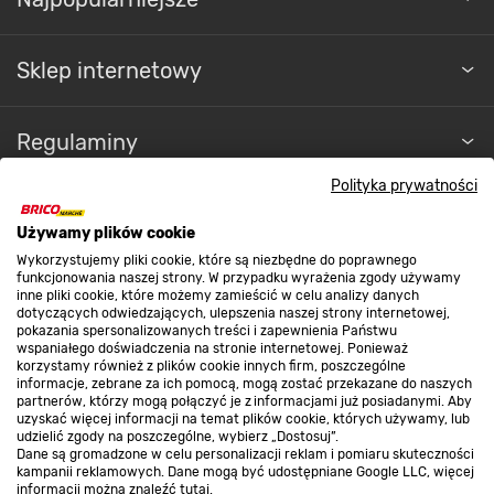
Sklep internetowy
Regulaminy
Polityka prywatności
Promocje
Używamy plików cookie
Wykorzystujemy pliki cookie, które są niezbędne do poprawnego
funkcjonowania naszej strony. W przypadku wyrażenia zgody używamy
Nasze sklepy
inne pliki cookie, które możemy zamieścić w celu analizy danych
dotyczących odwiedzających, ulepszenia naszej strony internetowej,
pokazania spersonalizowanych treści i zapewnienia Państwu
wspaniałego doświadczenia na stronie internetowej. Ponieważ
O nas
korzystamy również z plików cookie innych firm, poszczególne
informacje, zebrane za ich pomocą, mogą zostać przekazane do naszych
partnerów, którzy mogą połączyć je z informacjami już posiadanymi. Aby
uzyskać więcej informacji na temat plików cookie, których używamy, lub
Kontakt do sklepu
udzielić zgody na poszczególne, wybierz „Dostosuj”.
Dane są gromadzone w celu personalizacji reklam i pomiaru skuteczności
kampanii reklamowych. Dane mogą być udostępniane Google LLC, więcej
informacji można znaleźć
tutaj
.