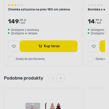
Choinka sztuczna na pniu 180 cm zielona
Bombka z efe
149
14
.00 zł
.99 zł
/ szt.
/ szt.
Dostępne z dostawą
Dostępne z 
Dostępne w sklepie
Dostępne w s
Kup teraz
Dodaj do porównania
Dodaj do
Podobne produkty