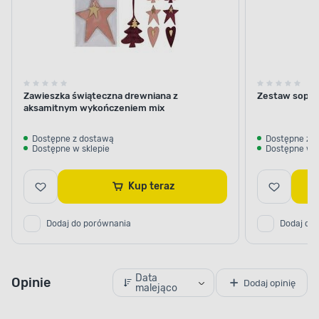
Zawieszka świąteczna drewniana z
Zestaw sopli
aksamitnym wykończeniem mix
Dostępne z dostawą
Dostępne z 
Dostępne w sklepie
Dostępne w s
Kup teraz
Dodaj do porównania
Dodaj do
Data
Opinie
Dodaj opinię
malejąco