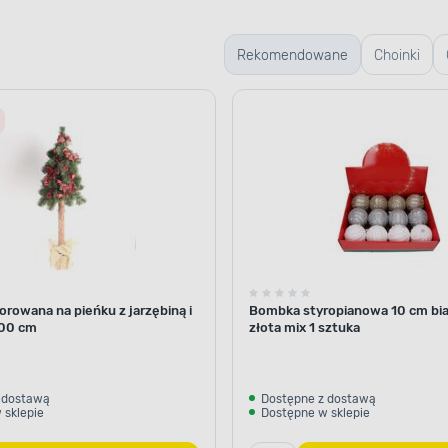
Rekomendowane
Choinki
żywe
rowana na pieńku z jarzębiną i
Bombka styropianowa 10 cm bia
00 cm
złota mix 1 sztuka
 dostawą
Dostępne z dostawą
 sklepie
Dostępne w sklepie