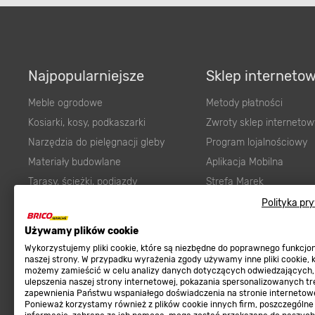
Najpopularniejsze
Sklep interneto
Meble ogrodowe
Metody płatności
Kosiarki, kosy, podkaszarki
Zwroty sklep internetow
Narzędzia do pielęgnacji gleby
Program lojalnościowy
Materiały budowlane
Aplikacja Mobilna
Tarasy, ścieżki, podjazdy
Strefa Marek
Podłoża i ziemie do ogrodu
Zgłoś błąd
Polityka pr
Karma dla psa
FAQ
Używamy plików cookie
Ogród
Prawny obowiązek zape
Wykorzystujemy pliki cookie, które są niezbędne do poprawnego funkcj
Farby wewnętrzne białe
zgodności towaru z um
naszej strony. W przypadku wyrażenia zgody używamy inne pliki cookie, 
możemy zamieścić w celu analizy danych dotyczących odwiedzających,
Elektryka
Program Brico PRO
ulepszenia naszej strony internetowej, pokazania spersonalizowanych tre
zapewnienia Państwu wspaniałego doświadczenia na stronie internetowe
Panele
Ponieważ korzystamy również z plików cookie innych firm, poszczególne