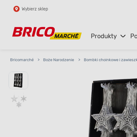
Wybierz sklep
Przejdź do głównej zawartości
Przejdź do wyszukiwarki
Produkty
Po
Przejdź do kontaktu
Bricomarché
>
Boże Narodzenie
>
Bombki choinkowe i zawieszk