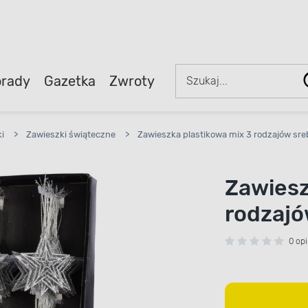
rady
Gazetka
Zwroty
i
>
Zawieszki świąteczne
>
Zawieszka plastikowa mix 3 rodzajów sre
Zawiesz
rodzajó
0 opi