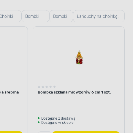
Choinki
Bombki
Bombki
Łańcuchy na choinkę,
sztuczne
plastikowe
szklane
girlandy, koraliki
ła srebrna
Bombka szklana mix wzorów 6 cm 1 szt.
Dostępne z dostawą
Dostępne w sklepie