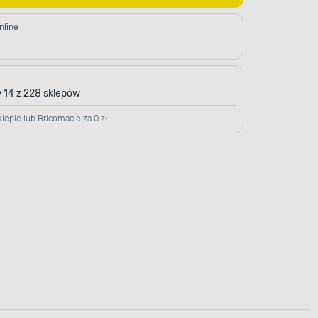
nline
 14 z 228 sklepów
lepie lub Bricomacie za 0 zł