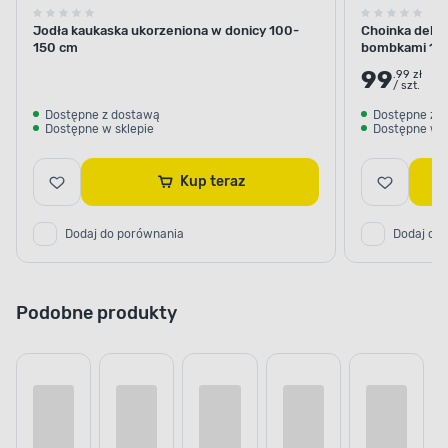
Jodła kaukaska ukorzeniona w donicy 100-
Choinka dekor
150 cm
bombkami 10
99
.99 zł
/ szt.
Dostępne z dostawą
Dostępne z 
Dostępne w sklepie
Dostępne w s
Kup teraz
Dodaj do porównania
Dodaj do
Podobne produkty