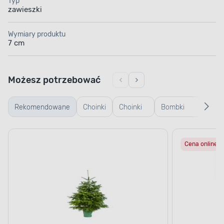
Typ
zawieszki
Wymiary produktu
7 cm
Możesz potrzebować
Rekomendowane
Choinki
Choinki
Bombki
Bomb
żywe
sztuczne
plastikowe
szkl
Cena online