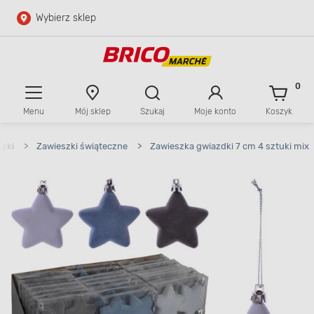
Wybierz sklep
Przejdź do głównej zawartości
Przejdź do wyszukiwarki
0
Menu
Mój sklep
Szukaj
Moje konto
Koszyk
Przejdź do kontaktu
szki
>
Zawieszki świąteczne
>
Zawieszka gwiazdki 7 cm 4 sztuki mix