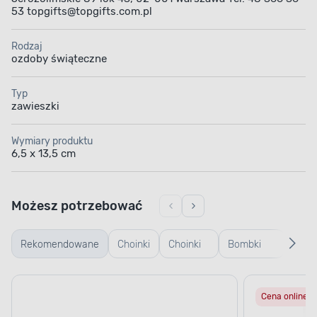
53 topgifts@topgifts.com.pl
Rodzaj
ozdoby świąteczne
Typ
zawieszki
Wymiary produktu
6,5 x 13,5 cm
Możesz potrzebować
Rekomendowane
Choinki
Choinki
Bombki
Bomb
żywe
sztuczne
plastikowe
szkl
Cena online