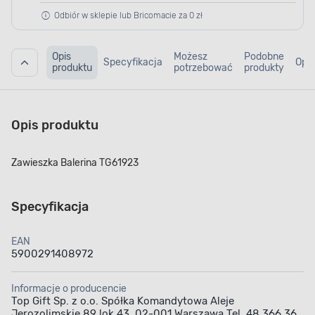
Odbiór w sklepie lub Bricomacie za 0 zł
Opis
Możesz
Podobne
Specyfikacja
Opin
produktu
potrzebować
produkty
Opis produktu
Zawieszka Balerina TG61923
Specyfikacja
EAN
5900291408972
Informacje o producencie
Top Gift Sp. z o.o. Spółka Komandytowa Aleje
Jerozolimskie 89 lok 43, 02-001 Warszawa Tel. 48 366 36