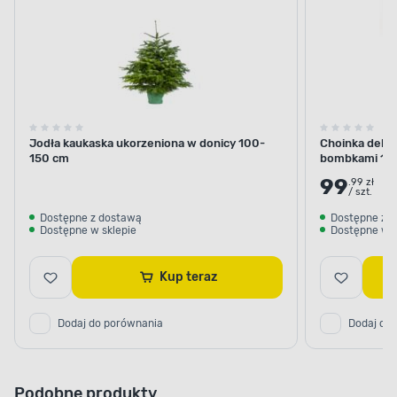
Jodła kaukaska ukorzeniona w donicy 100-
Choinka dekor
150 cm
bombkami 10
99
.99 zł
/ szt.
Dostępne z dostawą
Dostępne z 
Dostępne w sklepie
Dostępne w s
Kup teraz
Dodaj do porównania
Dodaj do
Podobne produkty