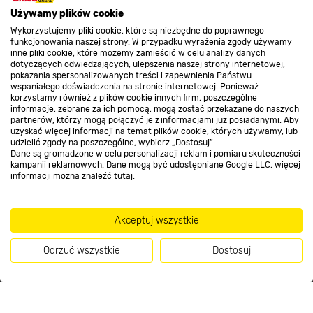
O nas
Używamy plików cookie
Wykorzystujemy pliki cookie, które są niezbędne do poprawnego
funkcjonowania naszej strony. W przypadku wyrażenia zgody używamy
inne pliki cookie, które możemy zamieścić w celu analizy danych
Kontakt do sklepu
dotyczących odwiedzających, ulepszenia naszej strony internetowej,
pokazania spersonalizowanych treści i zapewnienia Państwu
wspaniałego doświadczenia na stronie internetowej. Ponieważ
korzystamy również z plików cookie innych firm, poszczególne
Strefa biznesu
informacje, zebrane za ich pomocą, mogą zostać przekazane do naszych
partnerów, którzy mogą połączyć je z informacjami już posiadanymi. Aby
uzyskać więcej informacji na temat plików cookie, których używamy, lub
udzielić zgody na poszczególne, wybierz „Dostosuj”.
Dane są gromadzone w celu personalizacji reklam i pomiaru skuteczności
Dołącz do nas
kampanii reklamowych. Dane mogą być udostępniane Google LLC, więcej
informacji można znaleźć
tutaj
.
Akceptuj wszystkie
Metody płatności
Odrzuć wszystkie
Dostosuj
Kup teraz