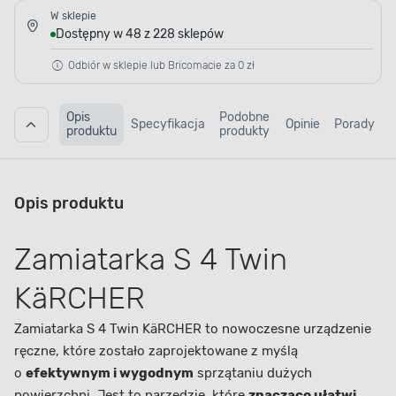
W sklepie
Dostępny w 48 z 228 sklepów
Odbiór w sklepie lub Bricomacie za 0 zł
Opis
Podobne
Specyfikacja
Opinie
Porady
produktu
produkty
Opis produktu
Zamiatarka S 4 Twin
KäRCHER
Zamiatarka S 4 Twin KäRCHER to nowoczesne urządzenie
ręczne, które zostało zaprojektowane z myślą
o
efektywnym i wygodnym
sprzątaniu dużych
powierzchni. Jest to narzędzie, które
znacząco ułatwi