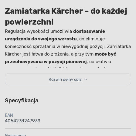
Zamiatarka Kärcher – do każdej
powierzchni
Regulacja wysokości umożliwia
dostosowanie
urządzenia do swojego wzrostu
, co eliminuje
konieczność sprzątania w niewygodnej pozycji. Zamiatarka
Kärcher jest łatwa do złożenia, a przy tym
może być
przechowywana w pozycji pionowej
, co ułatwia
magazynowanie w niewielkich pomieszczeniach.
Ergonomiczna konstrukcja oraz lekka waga (10,2 kg)
Rozwiń pełny opis
sprawiają, że urządzenie jest
łatwe do manewrowania
i nie wymaga dużego wysiłku podczas pracy. Duża
pojemność zbiornika wynosząca 20 litrów pozwala
Specyfikacja
na
dłuższe sprzątanie bez konieczności częstego
opróżniania
, co znacząco podnosi komfort pracy. Zbiornik
EAN
4054278247939
na zanieczyszczenia jest również łatwy do opróżnienia,
co ułatwia utrzymanie czystości. Zamiatarka Kärcher jest
Gwarancja