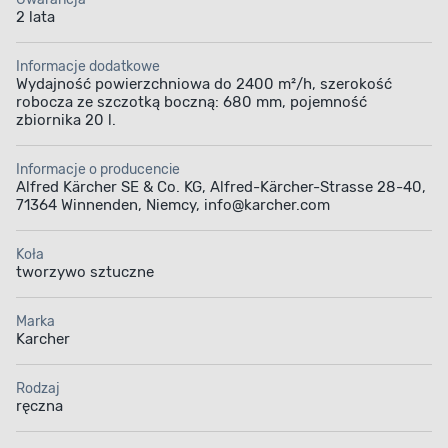
wykonana z wysokiej jakości materiałów
, więc wyróżnia
2 lata
się dużą trwałością. Z kolei solidne koła z tworzywa
sztucznego gwarantują
płynne przemieszczanie się
Informacje dodatkowe
urządzenia po różnych nawierzchniach.
Wydajność powierzchniowa do 2400 m²/h, szerokość
robocza ze szczotką boczną: 680 mm, pojemność
Zobacz też inne produkty z kategorii
odśnieżarki,
zbiornika 20 l.
zgarniacze i łopaty do śniegu
dostępne w Bricomarché.
Informacje o producencie
Alfred Kärcher SE & Co. KG, Alfred-Kärcher-Strasse 28-40,
71364 Winnenden, Niemcy, info@karcher.com
Koła
tworzywo sztuczne
Marka
Karcher
Rodzaj
ręczna