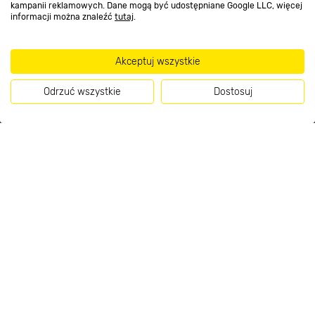
kampanii reklamowych. Dane mogą być udostępniane Google LLC, więcej
informacji można znaleźć
tutaj
.
Strefa biznesu
Akceptuj wszystkie
Dołącz do nas
Odrzuć wszystkie
Dostosuj
599
.00 zł
Kup teraz
/ szt.
Metody płatności
Informacje handlowe o towarach i ich cenach podane na stronach serwisu:
https://www.bricomarche.pl/
nie stanowią oferty, a są wyłącznie
zaproszeniem do zawarcia umowy w rozumieniu art. 71 Kodeksu cywilnego.