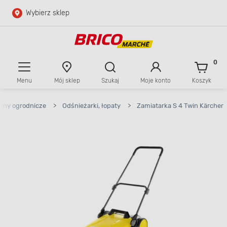
Wybierz sklep
Przejdź do głównej zawartości
Przejdź do wyszukiwarki
0
Menu
Mój sklep
Szukaj
Moje konto
Koszyk
Przejdź do kontaktu
yny ogrodnicze
>
Odśnieżarki, łopaty
>
Zamiatarka S 4 Twin Kärcher