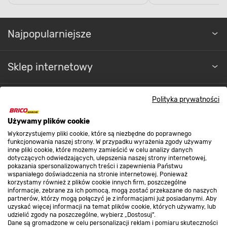
Najpopularniejsze
Sklep internetowy
Regulaminy
Polityka prywatności
Promocje
Używamy plików cookie
Wykorzystujemy pliki cookie, które są niezbędne do poprawnego
funkcjonowania naszej strony. W przypadku wyrażenia zgody używamy
inne pliki cookie, które możemy zamieścić w celu analizy danych
Nasze sklepy
dotyczących odwiedzających, ulepszenia naszej strony internetowej,
pokazania spersonalizowanych treści i zapewnienia Państwu
wspaniałego doświadczenia na stronie internetowej. Ponieważ
korzystamy również z plików cookie innych firm, poszczególne
O nas
informacje, zebrane za ich pomocą, mogą zostać przekazane do naszych
partnerów, którzy mogą połączyć je z informacjami już posiadanymi. Aby
uzyskać więcej informacji na temat plików cookie, których używamy, lub
udzielić zgody na poszczególne, wybierz „Dostosuj”.
Kontakt do sklepu
Dane są gromadzone w celu personalizacji reklam i pomiaru skuteczności