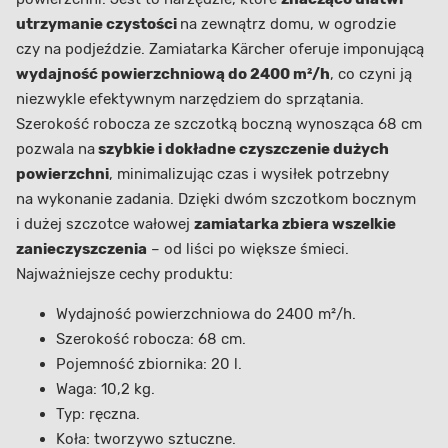
utrzymanie czystości
na zewnątrz domu, w ogrodzie
czy na podjeździe. Zamiatarka Kärcher o
feruje imponującą
wydajność powierzchniową do 2400 m²/h
, co czyni ją
niezwykle efektywnym narzędziem do sprzątania.
Szerokość robocza ze szczotką boczną wynosząca 68 cm
pozwala na
szybkie i dokładne czyszczenie dużych
powierzchni
, minimalizując czas i wysiłek potrzebny
na wykonanie zadania. Dzięki dwóm szczotkom bocznym
i dużej szczotce wałowej
zamiatarka zbiera wszelkie
zanieczyszczenia
– od liści po większe śmieci.
Najważniejsze cechy produktu:
Wydajność powierzchniowa do 2400 m²/h.
Szerokość robocza: 68 cm.
Pojemność zbiornika: 20 l.
Waga: 10,2 kg.
Typ: ręczna.
Koła: tworzywo sztuczne.