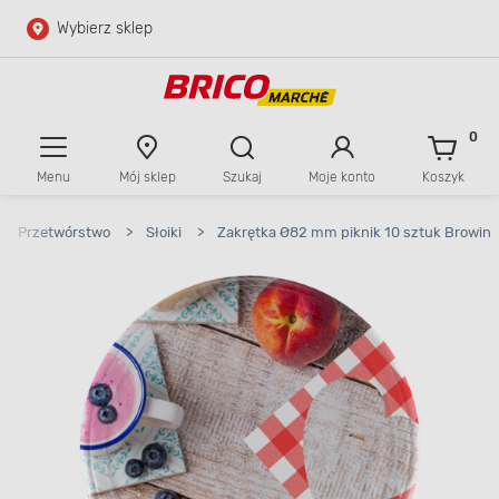
Wybierz sklep
Przejdź do głównej zawartości
Przejdź do wyszukiwarki
0
Menu
Mój sklep
Szukaj
Moje konto
Koszyk
Przejdź do kontaktu
>
Przetwórstwo
>
Słoiki
>
Zakrętka Ø82 mm piknik 10 sztuk Browin