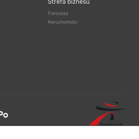
Strefa biznesu
Franczyza
Nieruchomości
eniem do zawarcia umowy w rozumieniu art. 71 Kodeksu cywilnego.