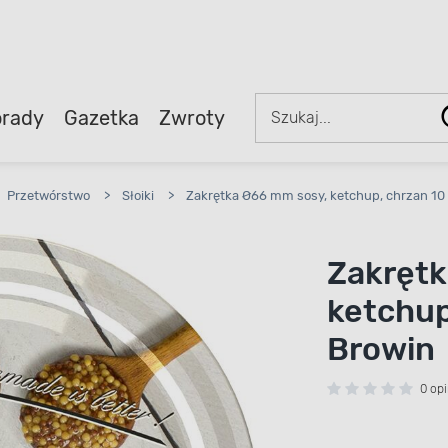
rady
Gazetka
Zwroty
Przetwórstwo
>
Słoiki
>
Zakrętka Ø66 mm sosy, ketchup, chrzan 10
Zakrętk
ketchup
Browin
0 opi