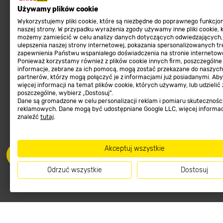
Karma dla psa
FAQ
Używamy plików cookie
Ogród
Prawny obowiązek zape
Wykorzystujemy pliki cookie, które są niezbędne do poprawnego funkcj
Farby wewnętrzne białe
zgodności towaru z um
naszej strony. W przypadku wyrażenia zgody używamy inne pliki cookie, 
możemy zamieścić w celu analizy danych dotyczących odwiedzających,
Elektryka
Program Brico PRO
ulepszenia naszej strony internetowej, pokazania spersonalizowanych tre
zapewnienia Państwu wspaniałego doświadczenia na stronie internetowe
Panele
Ponieważ korzystamy również z plików cookie innych firm, poszczególne
Regulaminy
informacje, zebrane za ich pomocą, mogą zostać przekazane do naszych
Elektronarzędzia
partnerów, którzy mogą połączyć je z informacjami już posiadanymi. Ab
Płytki
więcej informacji na temat plików cookie, których używamy, lub udzielić
Regulaminy
poszczególne, wybierz „Dostosuj”.
Panele podłogowe
Dane są gromadzone w celu personalizacji reklam i pomiaru skutecznośc
Polityka prywatności
reklamowych. Dane mogą być udostępniane Google LLC, więcej informa
Płyty OSB/HDF
znaleźć
tutaj
.
Grabie do ogrodu
Akceptuj wszystkie
Odrzuć wszystkie
Dostosuj
Dołącz do nas
Met
Informacje handlowe o towarach i ich cenach podane na stronach