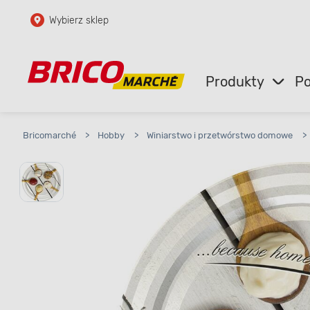
Wybierz sklep
Przejdź do głównej zawartości
Przejdź do wyszukiwarki
Produkty
Po
Przejdź do kontaktu
Bricomarché
>
Hobby
>
Winiarstwo i przetwórstwo domowe
>