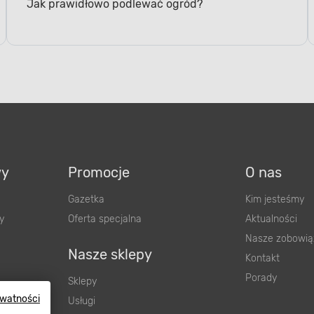
Jak prawidłowo podlewać ogród?
wy
Promocje
O nas
Gazetka
Kim jesteśmy
y
Oferta specjalna
Aktualności
Nasze zobowią
Nasze sklepy
Kontakt
Porady
Sklepy
ywatności
Usługi