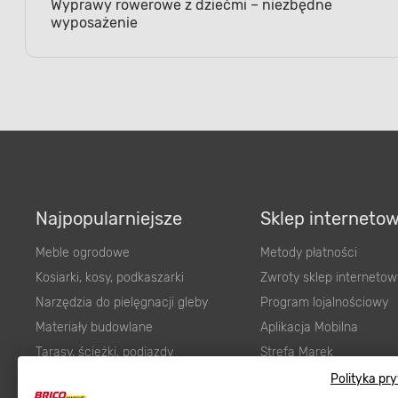
Wyprawy rowerowe z dziećmi – niezbędne
wyposażenie
Najpopularniejsze
Sklep interneto
Meble ogrodowe
Metody płatności
Kosiarki, kosy, podkaszarki
Zwroty sklep internetow
Narzędzia do pielęgnacji gleby
Program lojalnościowy
Materiały budowlane
Aplikacja Mobilna
Tarasy, ścieżki, podjazdy
Strefa Marek
Podłoża i ziemie do ogrodu
Zgłoś błąd
Polityka pr