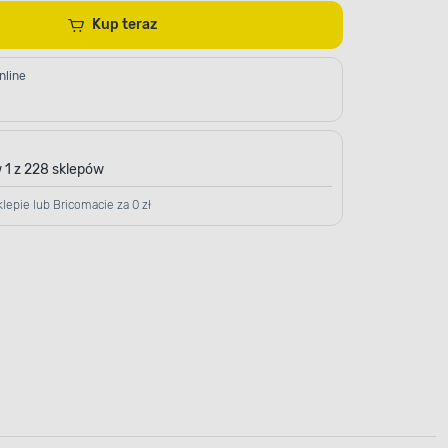
Kup teraz
nline
 1 z 228 sklepów
lepie lub Bricomacie za 0 zł