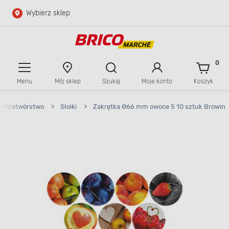
Wybierz sklep
Przejdź do głównej zawartości
Przejdź do wyszukiwarki
0
Menu
Mój sklep
Szukaj
Moje konto
Koszyk
Przejdź do kontaktu
Przetwórstwo
>
Słoiki
>
Zakrętka Ø66 mm owoce 5 10 sztuk Browin