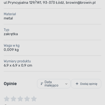
ul.Pryncypalna 129/141, 93-373 Łódź, browin@browin.pl
Materiał
metal
Typ
zakrętka
Waga w kg
0,009 kg
Wymiary produktu
6,9 x 6,9 x 0,9 cm
Data
Opinie
Dodaj opinię
malejąco