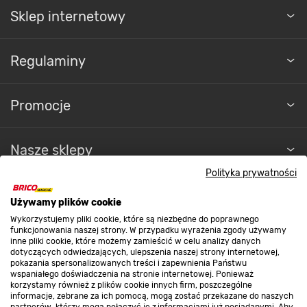
Sklep internetowy
Regulaminy
Promocje
Nasze sklepy
Polityka prywatności
O nas
Używamy plików cookie
Wykorzystujemy pliki cookie, które są niezbędne do poprawnego
funkcjonowania naszej strony. W przypadku wyrażenia zgody używamy
Kontakt do sklepu
inne pliki cookie, które możemy zamieścić w celu analizy danych
dotyczących odwiedzających, ulepszenia naszej strony internetowej,
pokazania spersonalizowanych treści i zapewnienia Państwu
wspaniałego doświadczenia na stronie internetowej. Ponieważ
Strefa biznesu
korzystamy również z plików cookie innych firm, poszczególne
informacje, zebrane za ich pomocą, mogą zostać przekazane do naszych