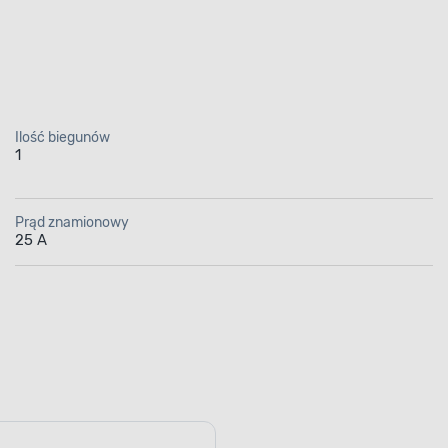
Ilość biegunów
1
nik nadprądowy RX 1P
Prąd znamionowy
Legrand
25 A
y do zabezpieczenia i
elektrycznej
k nadprądowy
to model przeznaczony do zabe
nstalacji. Jego montaż nie sprawia problemów