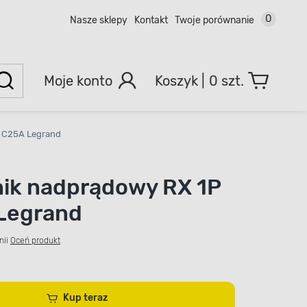
0
Nasze sklepy
Kontakt
Twoje porównanie
Moje konto
0 szt.
- C25A Legrand
ik nadprądowy RX 1P
Legrand
nii
Oceń produkt
Kup teraz