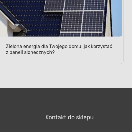
Zielona energia dla Twojego domu: jak korzystać
z paneli słonecznych?
o użytku
nstalacjach
Kontakt do sklepu
e przepływać prąd o mocy
ie uniwersalne zastosowanie