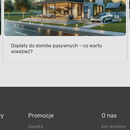
Dopłaty do domów pasywnych – co warto
wiedzieć?
MOC ZNAMIONOWA
Odpowiedni d
w domowych i
wy
Promocje
O nas
Przez ten wyłącznik moż
Gazetka
Kim jesteśmy
znamionowej 10 A. Znajdz