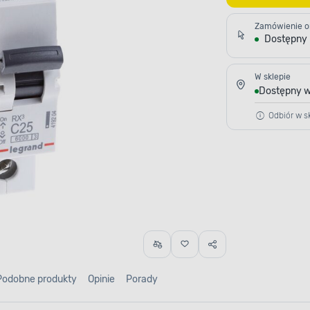
Zamówienie o
Dostępny
W sklepie
Dostępny w
Odbiór w sk
Podobne produkty
Opinie
Porady