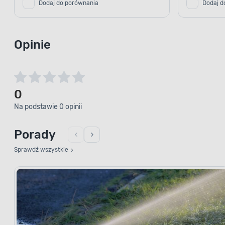
Dodaj do porównania
Dodaj d
Opinie
0
Na podstawie 0 opinii
Zwiększa 
instalac
Porady
Sprawdź wszystkie
Bezpiecznik typu nadprądowy jest
do zamontowania w domowej instala
niemu można zapewnić wymagane 
bezpieczeństwa korzystania z sieci
wymagania osób ceniących wysoką j
wykonanie.