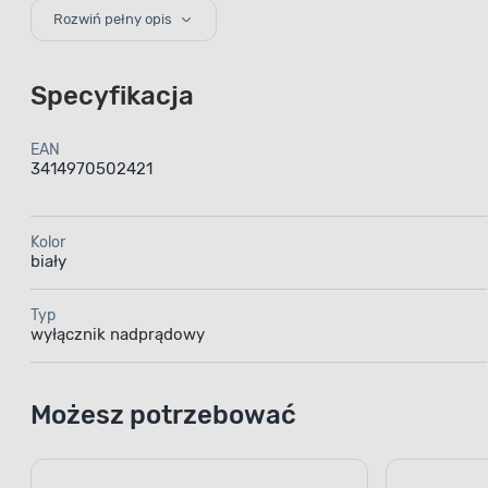
Rozwiń pełny opis
Specyfikacja
EAN
3414970502421
Wyłącz
Kolor
biały
doskonał
Typ
wyłącznik nadprądowy
Możesz potrzebować
Wyłączni
domowych i