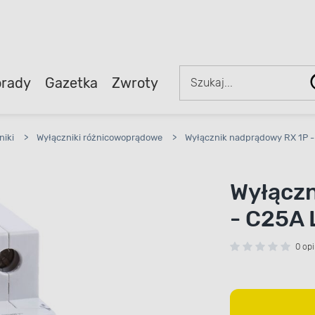
rady
Gazetka
Zwroty
niki
>
Wyłączniki różnicowoprądowe
>
Wyłącznik nadprądowy RX 1P 
Wyłączn
- C25A 
0 opi