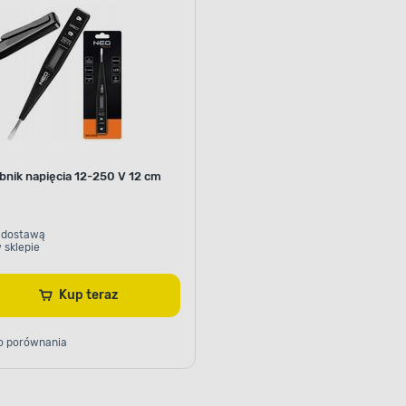
wany na wspornikach montażowych TH 37-7,5
ilny zatrzask. To wyłącznik nadprądowy jedno
tał z tworzywa odpornego na wysokie tempera
 solidny i doskonale chroni instalację elektrycz
i i przepięciem. Zapewnia to m.in. jego obudo
wyróżnia wysoki stopień ochrony IP2X.
bnik napięcia 12-250 V 12 cm
 dostawą
 sklepie
Typ włącznika
Moc znamionowa
Kup teraz
o porównania