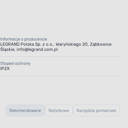
Informacje o producencie
LEGRAND Polska Sp. z o.o., Waryńskiego 20, Ząbkowice
Śląskie, info@legrand.com.pl
 - C25A
Stopień ochrony
IP2X
nstalacji
Rekomendowane
Natynkowe
Narzędzia pomiarowe
zpieczania
, gdyż jest