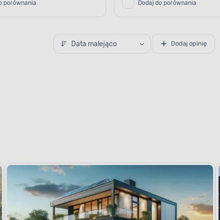
o porównania
Dodaj do porównania
Data malejąco
Dodaj opinię
TYP WŁĄCZNIKA
bezpieczeństwo
ji elektrycznej
 odpowiedni
cji elektrycznej. Dzięki
standardy
. To produkt, który spełni
akość i solidne