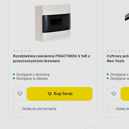
moco
ma bistab
który pows
C. Jest
zwarciam
Rozdzielnica naścienna PRACTIBOX S 1x8 z
Cyfrowy pró
przezroczystymi drzwiami
Neo Tools
Dostępne z dostawą
Dostępne z
Dostępne w sklepie
Dostępne w
Wysoka jakość
Kup teraz
Dodaj do porównania
Dodaj d