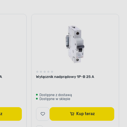
y w domowej
l od cieszącego się renomą
 A
est on funkcjonalny, a zarazem
Wyłącznik nadprądowy 1P-B 25 A
na całe lata zapewnij sobie
ieci.
Dostępne z dostawą
Dostępne w sklepie
raz
Kup teraz