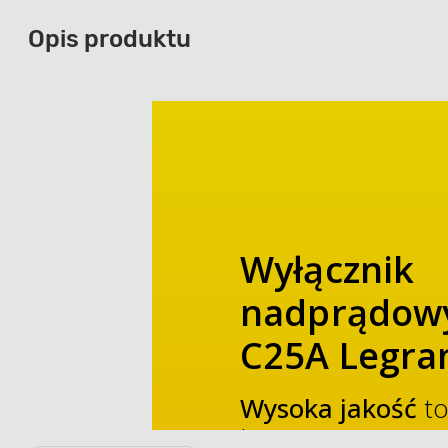
Opis produktu
Wyłącznik
nadprądowy
C25A Legra
Wysoka jakość
to
bezawaryjnej pra