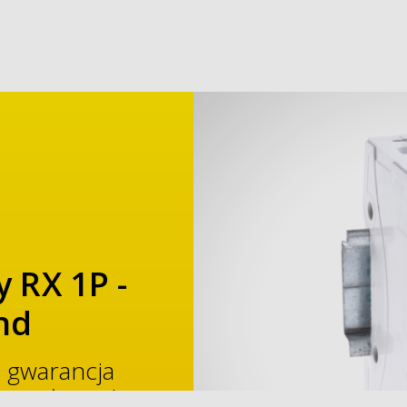
 RX 1P -
nd
 gwarancja
cy wyłącznika