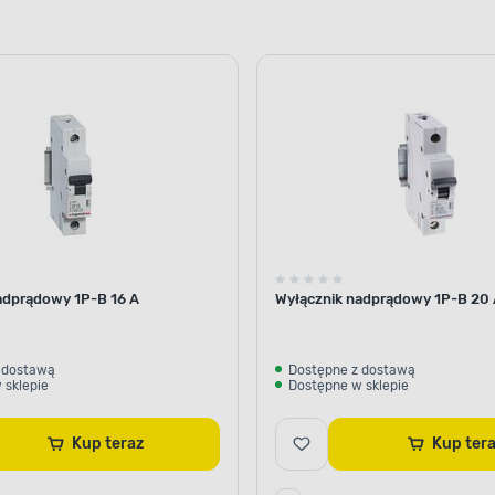
WYSOKA JAKOŚĆ
Dłużej posłuż
instalacji
To wysokiej jakości mode
adprądowy 1P-B 16 A
Wyłącznik nadprądowy 1P-B 20
producenta. Dzięki temu j
wytrzymały. Wybierz go i 
bezpieczne korzystanie z s
 dostawą
Dostępne z dostawą
 sklepie
Dostępne w sklepie
Kup teraz
Kup te