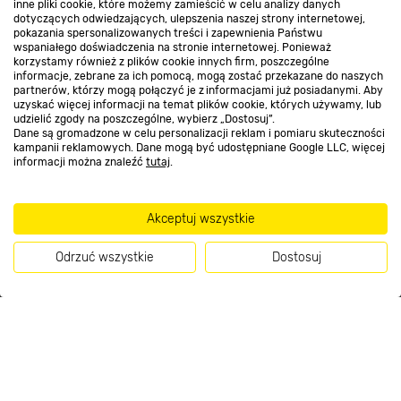
inne pliki cookie, które możemy zamieścić w celu analizy danych
Kontakt do sklepu
dotyczących odwiedzających, ulepszenia naszej strony internetowej,
pokazania spersonalizowanych treści i zapewnienia Państwu
wspaniałego doświadczenia na stronie internetowej. Ponieważ
korzystamy również z plików cookie innych firm, poszczególne
Strefa biznesu
informacje, zebrane za ich pomocą, mogą zostać przekazane do naszych
partnerów, którzy mogą połączyć je z informacjami już posiadanymi. Aby
uzyskać więcej informacji na temat plików cookie, których używamy, lub
udzielić zgody na poszczególne, wybierz „Dostosuj”.
Dane są gromadzone w celu personalizacji reklam i pomiaru skuteczności
Dołącz do nas
kampanii reklamowych. Dane mogą być udostępniane Google LLC, więcej
informacji można znaleźć
tutaj
.
Akceptuj wszystkie
Metody płatności
Odrzuć wszystkie
Dostosuj
Kup teraz
Informacje handlowe o towarach i ich cenach podane na stronach serwisu:
https://www.bricomarche.pl/
nie stanowią oferty, a są wyłącznie
zaproszeniem do zawarcia umowy w rozumieniu art. 71 Kodeksu cywilnego.