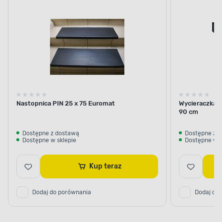
plaster
miodu
Nastopnica PIN 25 x 75 Euromat
Wycieraczka a
90 cm
Dostępne z dostawą
Dostępne z 
Dostępne w sklepie
Dostępne w s
Kup teraz
Dodaj do porównania
Dodaj do