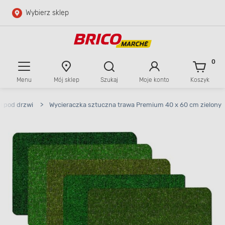
Wybierz sklep
Przejdź do głównej zawartości
Przejdź do wyszukiwarki
0
Menu
Mój sklep
Szukaj
Moje konto
Koszyk
Przejdź do kontaktu
i pod drzwi
>
Wycieraczka sztuczna trawa Premium 40 x 60 cm zielony