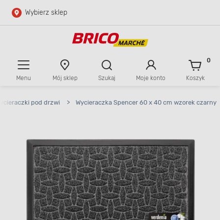
Wybierz sklep
Przejdź do głównej zawartości
Przejdź do wyszukiwarki
0
Menu
Mój sklep
Szukaj
Moje konto
Koszyk
Przejdź do kontaktu
ycieraczki pod drzwi
>
Wycieraczka Spencer 60 x 40 cm wzorek czarny