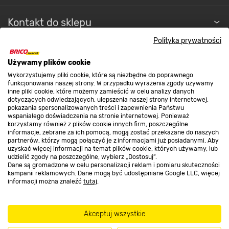
Kontakt do sklepu
Polityka prywatności
Strefa biznesu
Używamy plików cookie
Wykorzystujemy pliki cookie, które są niezbędne do poprawnego
funkcjonowania naszej strony. W przypadku wyrażenia zgody używamy
inne pliki cookie, które możemy zamieścić w celu analizy danych
Dołącz do nas
dotyczących odwiedzających, ulepszenia naszej strony internetowej,
pokazania spersonalizowanych treści i zapewnienia Państwu
wspaniałego doświadczenia na stronie internetowej. Ponieważ
korzystamy również z plików cookie innych firm, poszczególne
informacje, zebrane za ich pomocą, mogą zostać przekazane do naszych
partnerów, którzy mogą połączyć je z informacjami już posiadanymi. Aby
Metody płatności
uzyskać więcej informacji na temat plików cookie, których używamy, lub
udzielić zgody na poszczególne, wybierz „Dostosuj”.
Dane są gromadzone w celu personalizacji reklam i pomiaru skuteczności
kampanii reklamowych. Dane mogą być udostępniane Google LLC, więcej
informacji można znaleźć
tutaj
.
Informacje handlowe o towarach i ich cenach podane na stronach serwisu:
Akceptuj wszystkie
https://www.bricomarche.pl/
nie stanowią oferty, a są wyłącznie
zaproszeniem do zawarcia umowy w rozumieniu art. 71 Kodeksu cywilnego.