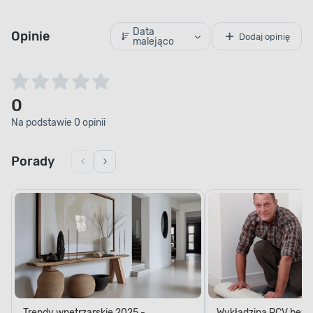
Data
Opinie
Dodaj opinię
malejąco
0
Na podstawie 0 opinii
Porady
Trendy wnętrzarskie 2025 -
Wykładzina PCV bez kl