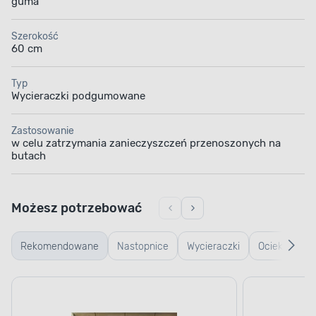
guma
Szerokość
60 cm
Typ
Wycieraczki podgumowane
Zastosowanie
w celu zatrzymania zanieczyszczeń przenoszonych na
butach
Możesz potrzebować
Rekomendowane
Nastopnice
Wycieraczki
Ociekacze
typu
na buty
plaster