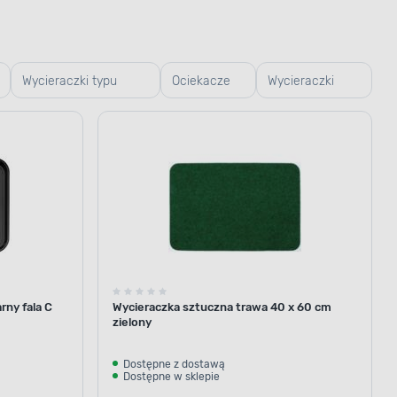
Wycieraczki typu
Ociekacze
Wycieraczki
plaster miodu
na buty
typu trawa
rny fala C
Wycieraczka sztuczna trawa 40 x 60 cm
zielony
Dostępne z dostawą
Dostępne w sklepie