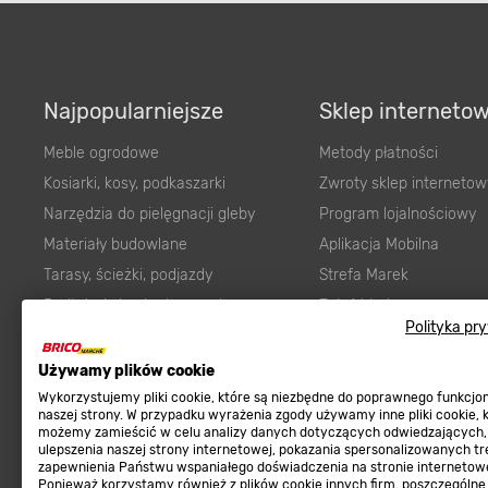
Najpopularniejsze
Sklep interneto
Meble ogrodowe
Metody płatności
Kosiarki, kosy, podkaszarki
Zwroty sklep internetow
Narzędzia do pielęgnacji gleby
Program lojalnościowy
Materiały budowlane
Aplikacja Mobilna
Tarasy, ścieżki, podjazdy
Strefa Marek
Podłoża i ziemie do ogrodu
Zgłoś błąd
Polityka pr
Karma dla psa
FAQ
Ogród
Prawny obowiązek zape
Używamy plików cookie
Farby wewnętrzne białe
zgodności towaru z um
Wykorzystujemy pliki cookie, które są niezbędne do poprawnego funkcj
naszej strony. W przypadku wyrażenia zgody używamy inne pliki cookie, 
Elektryka
Program Brico PRO
możemy zamieścić w celu analizy danych dotyczących odwiedzających,
ulepszenia naszej strony internetowej, pokazania spersonalizowanych tre
Panele
zapewnienia Państwu wspaniałego doświadczenia na stronie internetowe
Regulaminy
Ponieważ korzystamy również z plików cookie innych firm, poszczególne