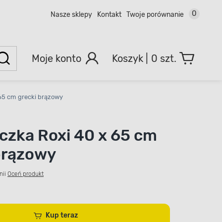
0
Nasze sklepy
Kontakt
Twoje porównanie
Moje konto
0 szt.
65 cm grecki brązowy
czka Roxi 40 x 65 cm
brązowy
nii
Oceń produkt
Kup teraz