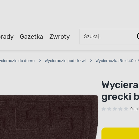
rady
Gazetka
Zwroty
cieraczki do domu
>
Wycieraczki pod drzwi
>
Wycieraczka Roxi 40 x 
Wyciera
grecki 
0 opi