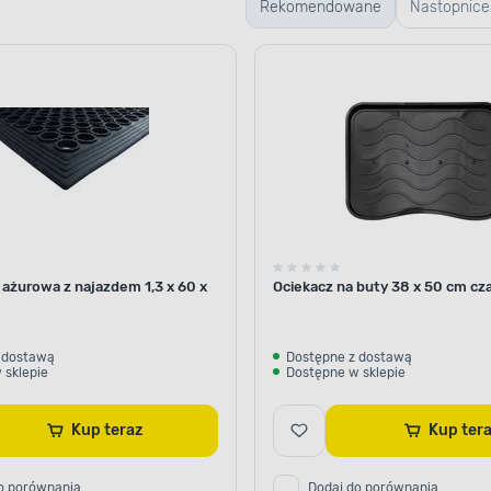
Rekomendowane
Nastopnice
 ażurowa z najazdem 1,3 x 60 x
Ociekacz na buty 38 x 50 cm cza
 dostawą
Dostępne z dostawą
 sklepie
Dostępne w sklepie
Kup teraz
Kup te
o porównania
Dodaj do porównania