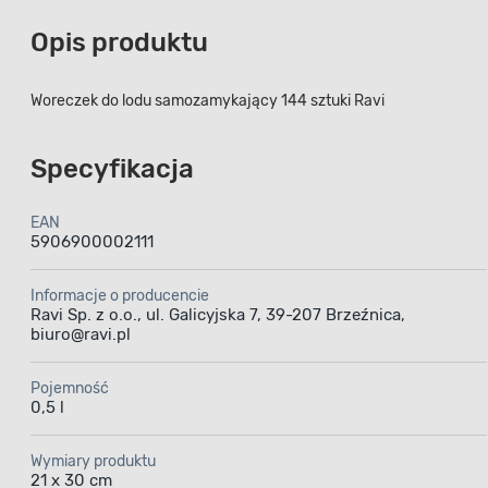
Opis produktu
Woreczek do lodu samozamykający 144 sztuki Ravi
Specyfikacja
EAN
5906900002111
Informacje o producencie
Ravi Sp. z o.o., ul. Galicyjska 7, 39-207 Brzeźnica,
biuro@ravi.pl
Pojemność
0,5 l
Wymiary produktu
21 x 30 cm