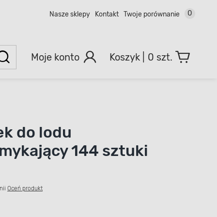
0
Nasze sklepy
Kontakt
Twoje porównanie
Moje konto
0 szt.
k do lodu
ykający 144 sztuki
nii
Oceń produkt