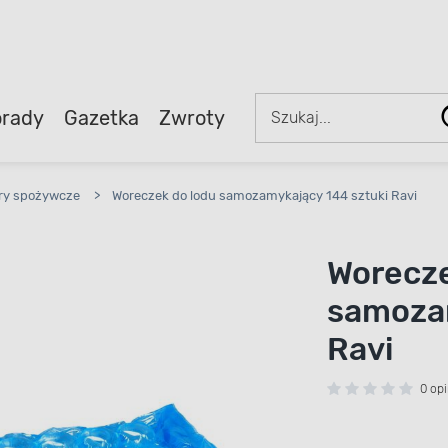
rady
Gazetka
Zwroty
iery spożywcze
>
Woreczek do lodu samozamykający 144 sztuki Ravi
Worecze
samozam
Ravi
0 opi