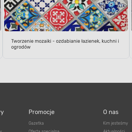
Tworzenie mozaiki - ozdabianie łazienek, kuchni i
ogrodów
wy
Promocje
O nas
Gazetka
Kim jesteśmy
y
Oferta specjalna
Aktualności