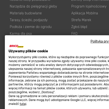
Narzędzia do pielęgnacji gleby
Program lojalnościowy
Materiały budowlane
Aplikacja Mobilna
Tarasy, ścieżki, podjazdy
Strefa Marek
Podłoża i ziemie do ogrodu
Zgłoś błąd
Karma dla psa
FAQ
Ogród
Prawny obowiązek zape
Polityka pr
Farby wewnętrzne białe
zgodności towaru z um
Używamy plików cookie
Elektryka
Program Brico PRO
Wykorzystujemy pliki cookie, które są niezbędne do poprawnego funkcj
Panele
naszej strony. W przypadku wyrażenia zgody używamy inne pliki cookie, 
możemy zamieścić w celu analizy danych dotyczących odwiedzających,
Regulaminy
Elektronarzędzia
ulepszenia naszej strony internetowej, pokazania spersonalizowanych tre
zapewnienia Państwu wspaniałego doświadczenia na stronie internetowe
Płytki
Regulaminy
Ponieważ korzystamy również z plików cookie innych firm, poszczególne
informacje, zebrane za ich pomocą, mogą zostać przekazane do naszych
Panele podłogowe
Polityka prywatności
partnerów, którzy mogą połączyć je z informacjami już posiadanymi. Ab
Płyty OSB/HDF
więcej informacji na temat plików cookie, których używamy, lub udzielić
poszczególne, wybierz „Dostosuj”.
Grabie do ogrodu
Dane są gromadzone w celu personalizacji reklam i pomiaru skutecznośc
reklamowych. Dane mogą być udostępniane Google LLC, więcej informa
znaleźć
tutaj
.