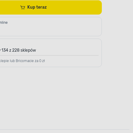
Kup teraz
nline
 134 z 228 sklepów
lepie lub Bricomacie za 0 zł