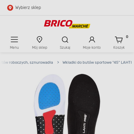
Wybierz sklep
Przejdź do głównej zawartości
Przejdź do wyszukiwarki
0
Menu
Mój sklep
Szukaj
Moje konto
Koszyk
Przejdź do kontaktu
butów roboczych, sznurowadła
>
Wkładki do butów sportowe "45" LAHTI