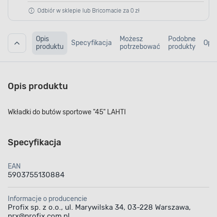
Odbiór w sklepie lub Bricomacie za 0 zł
Opis
Możesz
Podobne
Specyfikacja
Opin
produktu
potrzebować
produkty
Opis produktu
Wkładki do butów sportowe "45" LAHTI
Specyfikacja
EAN
5903755130884
Informacje o producencie
Profix sp. z o.o., ul. Marywilska 34, 03-228 Warszawa,
prx@profix.com.pl