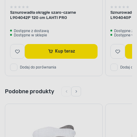
Sznurowadła okrągłe szaro-czarne
Sznurowadła 
L904042P 120 cm LAHTI PRO
L904040P 10
Dostępne z dostawą
Dostępne z 
Dostępne w sklepie
Dostępne w s
Kup teraz
Dodaj do porównania
Dodaj do
Podobne produkty