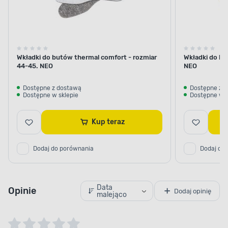
Wkładki do butów thermal comfort - rozmiar
Wkładki do bu
44-45. NEO
NEO
Dostępne z dostawą
Dostępne z 
Dostępne w sklepie
Dostępne w s
Kup teraz
Dodaj do porównania
Dodaj do
Data
Opinie
Dodaj opinię
malejąco