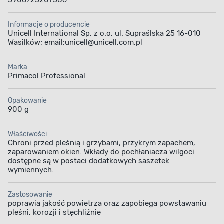
5906725207586
Informacje o producencie
Unicell International Sp. z o.o. ul. Supraślska 25 16-010
Wasilków; email:unicell@unicell.com.pl
Marka
Primacol Professional
Opakowanie
900 g
Właściwości
Chroni przed pleśnią i grzybami, przykrym zapachem,
zaparowaniem okien. Wkłady do pochłaniacza wilgoci
dostępne są w postaci dodatkowych saszetek
wymiennych.
Zastosowanie
poprawia jakość powietrza oraz zapobiega powstawaniu
pleśni, korozji i stęchliźnie