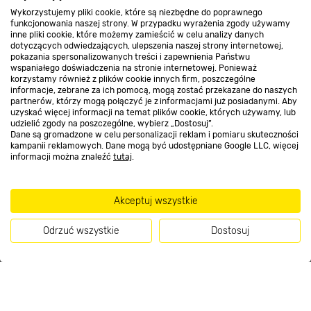
Wykorzystujemy pliki cookie, które są niezbędne do poprawnego
funkcjonowania naszej strony. W przypadku wyrażenia zgody używamy
Kontakt do sklepu
inne pliki cookie, które możemy zamieścić w celu analizy danych
dotyczących odwiedzających, ulepszenia naszej strony internetowej,
pokazania spersonalizowanych treści i zapewnienia Państwu
wspaniałego doświadczenia na stronie internetowej. Ponieważ
Strefa biznesu
korzystamy również z plików cookie innych firm, poszczególne
informacje, zebrane za ich pomocą, mogą zostać przekazane do naszych
partnerów, którzy mogą połączyć je z informacjami już posiadanymi. Aby
uzyskać więcej informacji na temat plików cookie, których używamy, lub
udzielić zgody na poszczególne, wybierz „Dostosuj”.
Dołącz do nas
Dane są gromadzone w celu personalizacji reklam i pomiaru skuteczności
kampanii reklamowych. Dane mogą być udostępniane Google LLC, więcej
informacji można znaleźć
tutaj
.
Akceptuj wszystkie
Metody płatności
Odrzuć wszystkie
Dostosuj
Kup teraz
Informacje handlowe o towarach i ich cenach podane na stronach serwisu:
https://www.bricomarche.pl/
nie stanowią oferty, a są wyłącznie