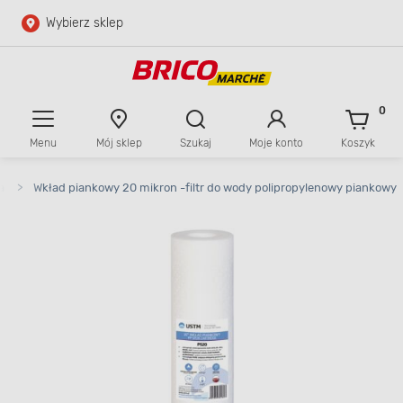
Wybierz sklep
Przejdź do głównej zawartości
Przejdź do wyszukiwarki
0
Menu
Mój sklep
Szukaj
Moje konto
Koszyk
Przejdź do kontaktu
a
>
Wkład piankowy 20 mikron -filtr do wody polipropylenowy piankowy