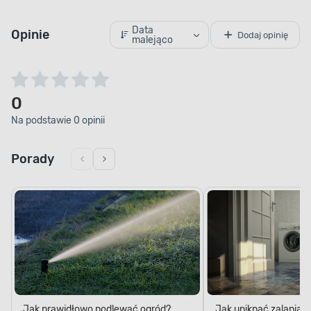
Data
Opinie
Dodaj opinię
malejąco
0
Na podstawie 0 opinii
Porady
Jak prawidłowo podlewać ogród?
Jak uniknąć zalania 