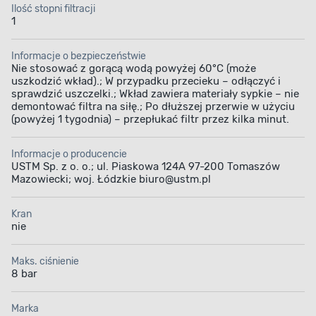
Ilość stopni filtracji
1
Informacje o bezpieczeństwie
Nie stosować z gorącą wodą powyżej 60°C (może
uszkodzić wkład).; W przypadku przecieku – odłączyć i
sprawdzić uszczelki.; Wkład zawiera materiały sypkie – nie
demontować filtra na siłę.; Po dłuższej przerwie w użyciu
(powyżej 1 tygodnia) – przepłukać filtr przez kilka minut.
Informacje o producencie
USTM Sp. z o. o.; ul. Piaskowa 124A 97-200 Tomaszów
Mazowiecki; woj. Łódzkie biuro@ustm.pl
Kran
nie
Maks. ciśnienie
8 bar
Marka