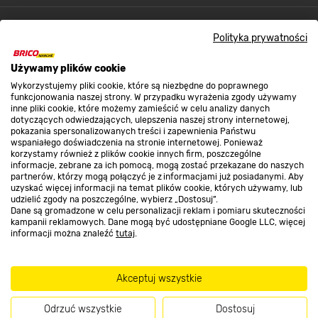
Kontakt do sklepu
Polityka prywatności
Używamy plików cookie
Strefa biznesu
Wykorzystujemy pliki cookie, które są niezbędne do poprawnego
funkcjonowania naszej strony. W przypadku wyrażenia zgody używamy
inne pliki cookie, które możemy zamieścić w celu analizy danych
dotyczących odwiedzających, ulepszenia naszej strony internetowej,
Dołącz do nas
pokazania spersonalizowanych treści i zapewnienia Państwu
wspaniałego doświadczenia na stronie internetowej. Ponieważ
korzystamy również z plików cookie innych firm, poszczególne
informacje, zebrane za ich pomocą, mogą zostać przekazane do naszych
partnerów, którzy mogą połączyć je z informacjami już posiadanymi. Aby
uzyskać więcej informacji na temat plików cookie, których używamy, lub
udzielić zgody na poszczególne, wybierz „Dostosuj”.
Metody płatności
Dane są gromadzone w celu personalizacji reklam i pomiaru skuteczności
kampanii reklamowych. Dane mogą być udostępniane Google LLC, więcej
informacji można znaleźć
tutaj
.
Akceptuj wszystkie
Informacje handlowe o towarach i ich cenach podane na stronach serwisu:
https://www.bricomarche.pl/
nie stanowią oferty, a są wyłącznie
Odrzuć wszystkie
Dostosuj
zaproszeniem do zawarcia umowy w rozumieniu art. 71 Kodeksu cywilnego.