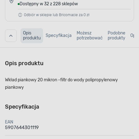
Dostępny w 32 z 228 sklepów
Odbiór w sklepie lub Bricomacie za 0 zł
Opis
Możesz
Podobne
Specyfikacja
Opin
produktu
potrzebować
produkty
Opis produktu
Wkład piankowy 20 mikron -filtr do wody polipropylenowy
piankowy
Specyfikacja
EAN
5907644301119