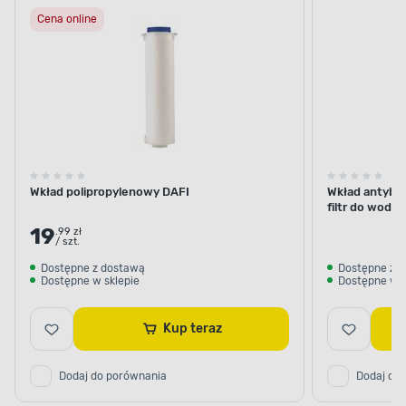
Cena online
Wkład polipropylenowy DAFI
Wkład antybakter
filtr do wody
19
.99 zł
/ szt.
Dostępne z dostawą
Dostępne z 
Dostępne w sklepie
Dostępne w s
Kup teraz
Dodaj do porównania
Dodaj do