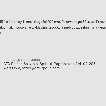
51) o średnicy 11 mm i długości 200 mm. Pakowane po 50 sztuk Przezr
akich jak mocowanie wykładzin, produkcja mebli, uszczelniania i sklej
H.
Informacje o producencie
GTX Poland Sp. z o.o. Sp.k. ul. Pograniczna 2/4, 02-285
Warszawa, office@gtx-group.com