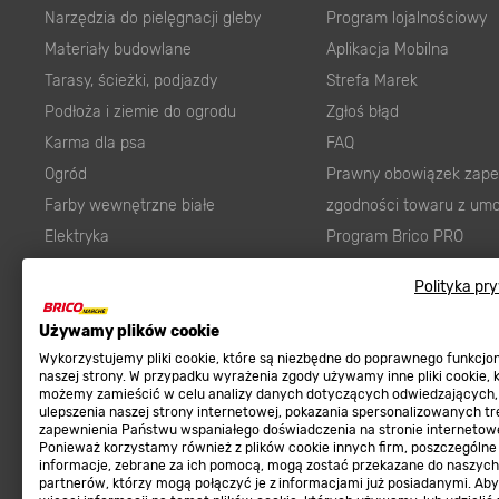
Narzędzia do pielęgnacji gleby
Program lojalnościowy
Materiały budowlane
Aplikacja Mobilna
Tarasy, ścieżki, podjazdy
Strefa Marek
Podłoża i ziemie do ogrodu
Zgłoś błąd
Karma dla psa
FAQ
Ogród
Prawny obowiązek zape
Farby wewnętrzne białe
zgodności towaru z um
Elektryka
Program Brico PRO
Panele
Polityka pr
Regulaminy
Elektronarzędzia
Płytki
Używamy plików cookie
Regulaminy
Wykorzystujemy pliki cookie, które są niezbędne do poprawnego funkcj
Panele podłogowe
Polityka prywatności
naszej strony. W przypadku wyrażenia zgody używamy inne pliki cookie, 
Płyty OSB/HDF
możemy zamieścić w celu analizy danych dotyczących odwiedzających,
ulepszenia naszej strony internetowej, pokazania spersonalizowanych tre
Grabie do ogrodu
zapewnienia Państwu wspaniałego doświadczenia na stronie internetowe
Ponieważ korzystamy również z plików cookie innych firm, poszczególne
informacje, zebrane za ich pomocą, mogą zostać przekazane do naszych
partnerów, którzy mogą połączyć je z informacjami już posiadanymi. Ab