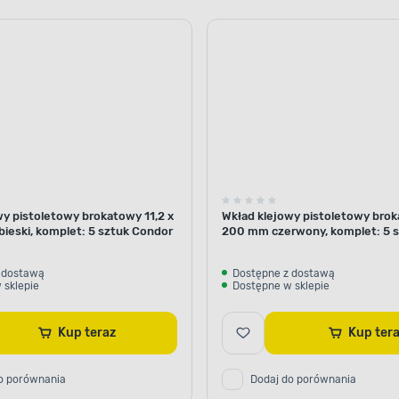
wy pistoletowy brokatowy 11,2 x
Wkład klejowy pistoletowy brok
ieski, komplet: 5 sztuk Condor
200 mm czerwony, komplet: 5 
 dostawą
Dostępne z dostawą
 sklepie
Dostępne w sklepie
Kup teraz
Kup te
o porównania
Dodaj do porównania