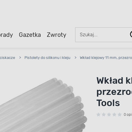
rady
Gazetka
Zwroty
yciskacze
>
Pistolety do silikonu i kleju
>
Wkład klejowy 11 mm, przezro
Wkład k
przezro
Tools
0 opi