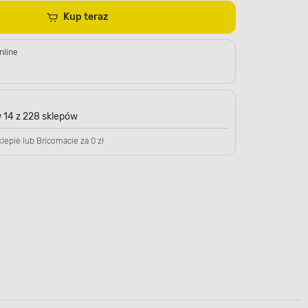
Kup teraz
nline
 14 z 228 sklepów
lepie lub Bricomacie za 0 zł