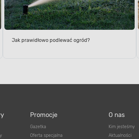
Jak prawidłowo podlewać ogród?
wy
Promocje
O nas
Gazetka
Kim jesteśmy
y
Oferta specjalna
Aktualności