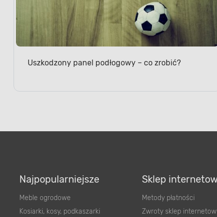
Uszkodzony panel podłogowy – co zrobić?
Najpopularniejsze
Sklep interneto
Meble ogrodowe
Metody płatności
Kosiarki, kosy, podkaszarki
Zwroty sklep internetow