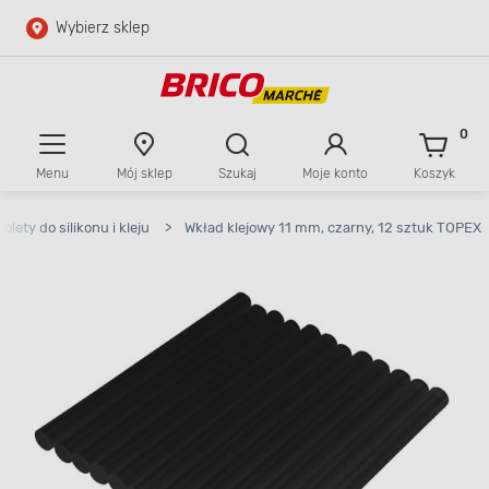
Wybierz sklep
Przejdź do głównej zawartości
Przejdź do wyszukiwarki
0
Menu
Mój sklep
Szukaj
Moje konto
Koszyk
Przejdź do kontaktu
tolety do silikonu i kleju
>
Wkład klejowy 11 mm, czarny, 12 sztuk TOPEX