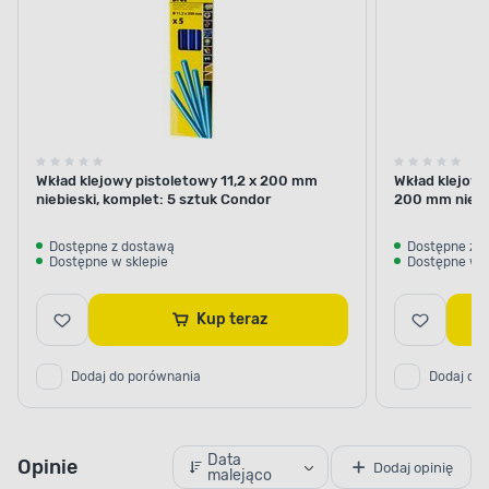
Wkład klejowy pistoletowy 11,2 x 200 mm
Wkład klejowy
niebieski, komplet: 5 sztuk Condor
200 mm niebie
Dostępne z dostawą
Dostępne z 
Dostępne w sklepie
Dostępne w s
Kup teraz
Dodaj do porównania
Dodaj do
Data
Opinie
Dodaj opinię
malejąco